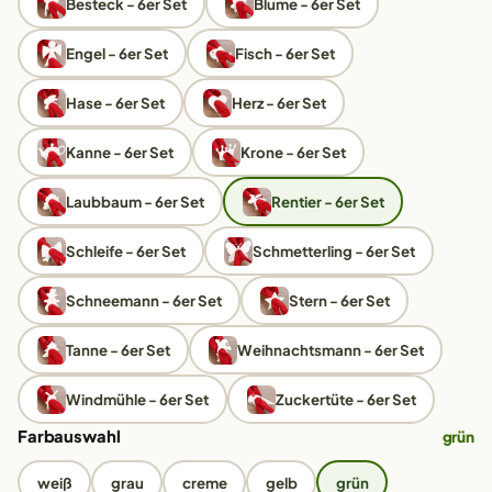
Besteck - 6er Set
Blume - 6er Set
Engel - 6er Set
Fisch - 6er Set
Hase - 6er Set
Herz - 6er Set
Kanne - 6er Set
Krone - 6er Set
Laubbaum - 6er Set
Rentier - 6er Set
Schleife - 6er Set
Schmetterling - 6er Set
Schneemann - 6er Set
Stern - 6er Set
Tanne - 6er Set
Weihnachtsmann - 6er Set
Windmühle - 6er Set
Zuckertüte - 6er Set
Farbauswahl
grün
weiß
grau
creme
gelb
grün