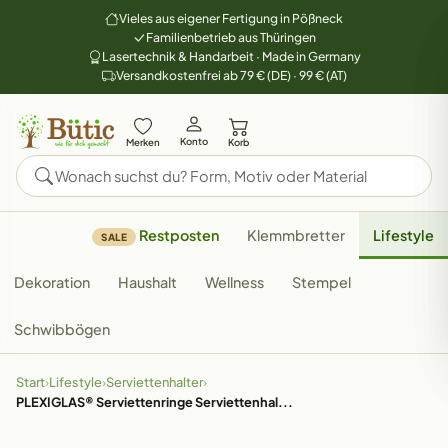
Vieles aus eigener Fertigung in Pößneck
Familienbetrieb aus Thüringen
Lasertechnik & Handarbeit · Made in Germany
Versandkostenfrei ab 79 € (DE) · 99 € (AT)
Konto
Merken
Korb
Restposten
Klemmbretter
Lifestyle
SALE
Dekoration
Haushalt
Wellness
Stempel
Schwibbögen
Start
›
Lifestyle
›
Serviettenhalter
›
PLEXIGLAS® Serviettenringe Serviettenhal...