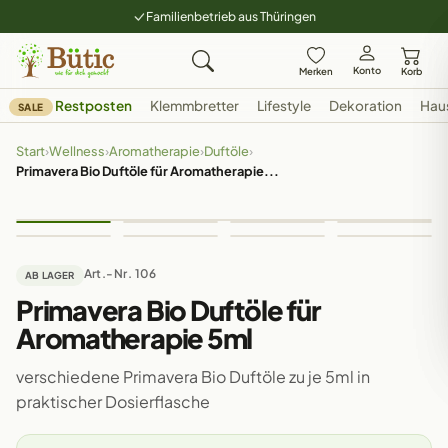
Familienbetrieb aus Thüringen
Konto
Merken
Korb
Restposten
Klemmbretter
Lifestyle
Dekoration
Hau
SALE
Start
›
Wellness
›
Aromatherapie
›
Duftöle
›
Primavera Bio Duftöle für Aromatherapie...
Art.-Nr. 106
AB LAGER
Primavera Bio Duftöle für
Aromatherapie 5ml
verschiedene Primavera Bio Duftöle zu je 5ml in
praktischer Dosierflasche