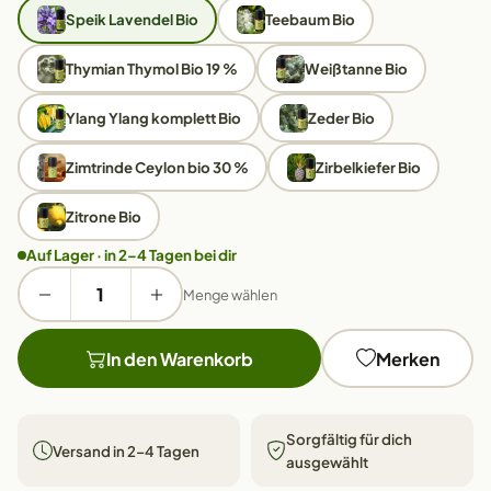
Speik Lavendel Bio
Teebaum Bio
Thymian Thymol Bio 19 %
Weißtanne Bio
Ylang Ylang komplett Bio
Zeder Bio
Zimtrinde Ceylon bio 30 %
Zirbelkiefer Bio
Zitrone Bio
Auf Lager · in 2–4 Tagen bei dir
Menge wählen
In den Warenkorb
Merken
Sorgfältig für dich
Versand in 2–4 Tagen
ausgewählt