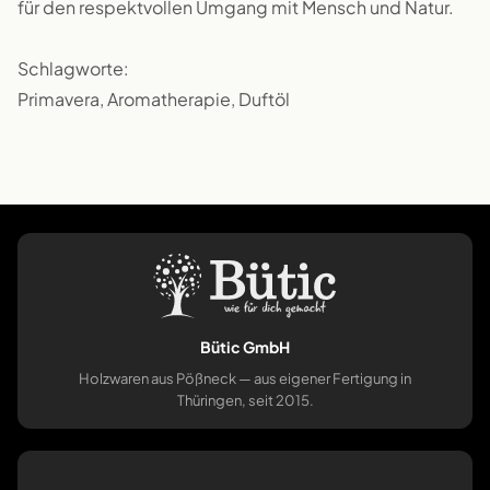
für den respektvollen Umgang mit Mensch und Natur.
Schlagworte:
Primavera, Aromatherapie, Duftöl
Bütic GmbH
Holzwaren aus Pößneck — aus eigener Fertigung in
Thüringen, seit 2015.