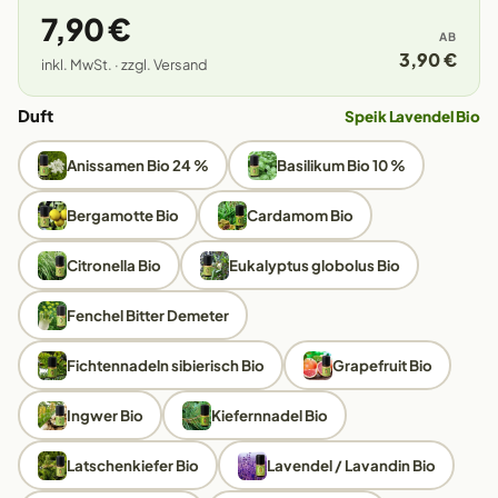
7,90 €
AB
3,90 €
inkl. MwSt. · zzgl. Versand
Duft
Speik Lavendel Bio
Anissamen Bio 24 %
Basilikum Bio 10 %
Bergamotte Bio
Cardamom Bio
Citronella Bio
Eukalyptus globolus Bio
Fenchel Bitter Demeter
Fichtennadeln sibierisch Bio
Grapefruit Bio
Ingwer Bio
Kiefernnadel Bio
Latschenkiefer Bio
Lavendel / Lavandin Bio