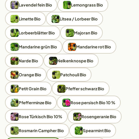
Lavendel fein Bio
Lemongrass Bio
Limette Bio
Litsea / Lorbeer Bio
Lorbeerblätter Bio
Majoran Bio
Mandarine grün Bio
Mandarine rot Bio
Narde Bio
Nelkenknospe Bio
Orange Bio
Patchouli Bio
Petit Grain Bio
Pfeffer schwarz Bio
Pfefferminze Bio
Rose persisch Bio 10 %
Rose Türkisch Bio 10%
Rosengeranie Bio
Rosmarin Campher Bio
Spearmint Bio