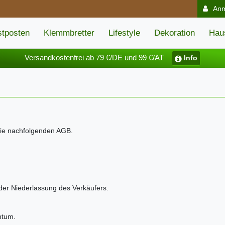
An
tposten
Klemmbretter
Lifestyle
Dekoration
Hau
Versandkostenfrei ab 79 €/DE und 99 €/AT
Info
 die nachfolgenden AGB.
der Niederlassung des Verkäufers.
entum.