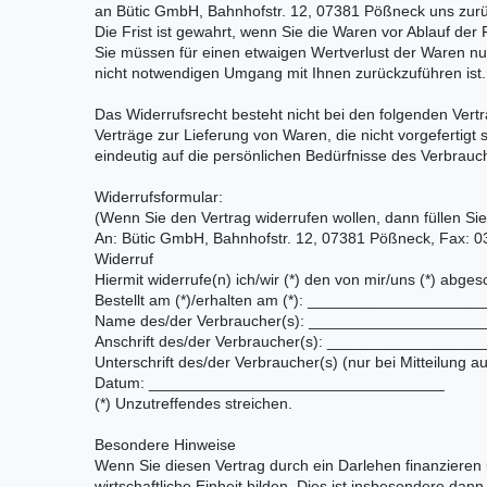
an Bütic GmbH, Bahnhofstr. 12, 07381 Pößneck uns zur
Die Frist ist gewahrt, wenn Sie die Waren vor Ablauf de
Sie müssen für einen etwaigen Wertverlust der Waren nu
nicht notwendigen Umgang mit Ihnen zurückzuführen ist.
Das Widerrufsrecht besteht nicht bei den folgenden Vert
Verträge zur Lieferung von Waren, die nicht vorgefertigt
eindeutig auf die persönlichen Bedürfnisse des Verbrauc
Widerrufsformular:
(Wenn Sie den Vertrag widerrufen wollen, dann füllen Si
An: Bütic GmbH, Bahnhofstr. 12, 07381 Pößneck, Fax: 0
Widerruf
Hiermit widerrufe(n) ich/wir (*) den von mir/uns (*) abg
Bestellt am (*)/erhalten am (*): ___________________
Name des/der Verbraucher(s): ___________________
Anschrift des/der Verbraucher(s): ______________
Unterschrift des/der Verbraucher(s) (nur bei Mitteilung au
Datum: __________________________________
(*) Unzutreffendes streichen.
Besondere Hinweise
Wenn Sie diesen Vertrag durch ein Darlehen finanzieren 
wirtschaftliche Einheit bilden. Dies ist insbesondere da