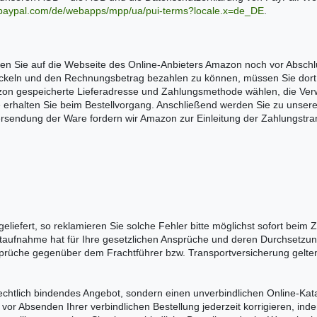
.paypal.com/de/webapps/mpp/ua/pui-terms?locale.x=de_DE
.
en Sie auf die Webseite des Online-Anbieters Amazon noch vor Absch
keln und den Rechnungsbetrag bezahlen zu können, müssen Sie dort regi
azon gespeicherte Lieferadresse und Zahlungsmethode wählen, die Ve
erhalten Sie beim Bestellvorgang. Anschließend werden Sie zu unsere
rsendung der Ware fordern wir Amazon zur Einleitung der Zahlungstra
iefert, so reklamieren Sie solche Fehler bitte möglichst sofort beim Z
aufnahme hat für Ihre gesetzlichen Ansprüche und deren Durchsetzung
sprüche gegenüber dem Frachtführer bzw. Transportversicherung gel
 rechtlich bindendes Angebot, sondern einen unverbindlichen Online-Ka
or Absenden Ihrer verbindlichen Bestellung jederzeit korrigieren, ind