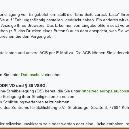
richtigung von Eingabefehlern stellt die "Eine Seite zurück-Taste" Ihr
Sie auf "Zahlungspflichtig bestellen" gedrückt haben. Ein anderes wir
r Anzeige Ihres Browsers. Das Erkennen von Eingabefehlern setzt voraus
eben (z.B. das Drücken eines Buttons) auch dem entspricht, was Sie wo
 brechen Sie den Vorgang ab.
stelldaten und unsere AGB per E-Mail zu. Die AGB können Sie jederzei
n Sie unter
Datenschutz
einsehen.
 1 ODR-VO und § 36 VSBG:
ne-Streitbeilegung (OS) bereit, die Sie unter
https://ec.europa.eu/con
e Beilegung ihrer Streitigkeiten zu nutzen.
hen Schlichtungsverfahren teilzunehmen.
lle des Zentrums für Schlichtung e.V., Straßburger Straße 8, 77694 Ke
er teilweise unwirksam sein oder werden oder eine Lücke enthalten, s