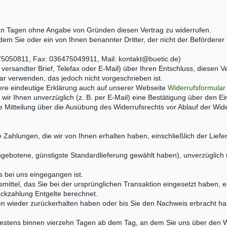
hn Tagen ohne Angabe von Gründen diesen Vertrag zu widerrufen.
dem Sie oder ein von Ihnen benannter Dritter, der nicht der Befördere
75050811, Fax: 036475049911, Mail: kontakt@buetic.de)
t versandter Brief, Telefax oder E-Mail) über Ihren Entschluss, diesen V
r verwenden, das jedoch nicht vorgeschrieben ist.
ere eindeutige Erklärung auch auf unserer Webseite
Widerrufsformular
ir Ihnen unverzüglich (z. B. per E-Mail) eine Bestätigung über den Ei
ie Mitteilung über die Ausübung des Widerrufsrechts vor Ablauf der Wide
 Zahlungen, die wir von Ihnen erhalten haben, einschließlich der Liefe
 angebotene, günstigste Standardlieferung gewählt haben), unverzüglic
s bei uns eingegangen ist.
ittel, das Sie bei der ursprünglichen Transaktion eingesetzt haben, e
ückzahlung Entgelte berechnet.
en wieder zurückerhalten haben oder bis Sie den Nachweis erbracht h
testens binnen vierzehn Tagen ab dem Tag, an dem Sie uns über den Wi