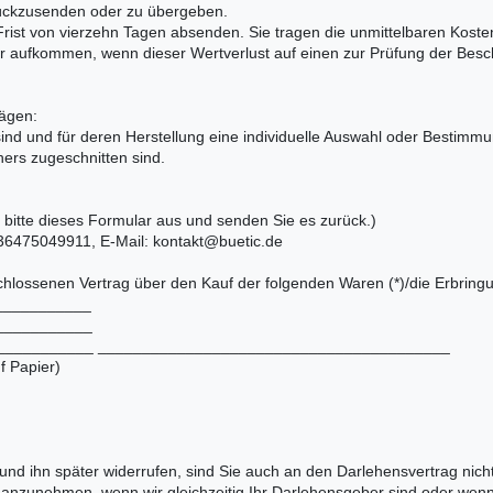
ückzusenden oder zu übergeben.
r Frist von vierzehn Tagen absenden. Sie tragen die unmittelbaren Kos
r aufkommen, wenn dieser Wertverlust auf einen zur Prüfung der Besc
rägen:
 sind und für deren Herstellung eine individuelle Auswahl oder Bestim
hers zugeschnitten sind.
e bitte dieses Formular aus und senden Sie es zurück.)
36475049911, E-Mail: kontakt@buetic.de
eschlossenen Vertrag über den Kauf der folgenden Waren (*)/die Erbringu
____________
____________
_______________ ________________________________________
f Papier)
und ihn später widerrufen, sind Sie auch an den Darlehensvertrag nic
nn anzunehmen, wenn wir gleichzeitig Ihr Darlehensgeber sind oder wenn