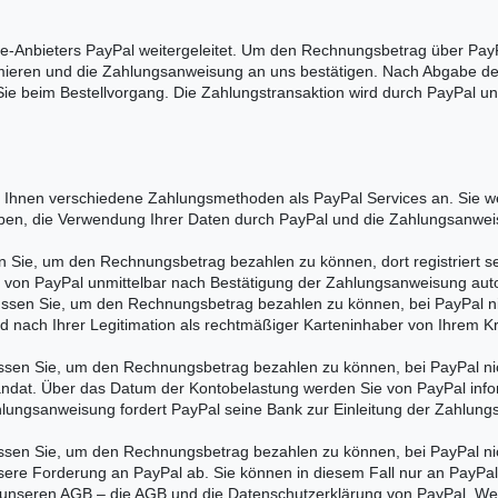
ne-Anbieters PayPal weitergeleitet. Um den Rechnungsbetrag über PayPa
itimieren und die Zahlungsanweisung an uns bestätigen. Nach Abgabe der
Sie beim Bestellvorgang. Die Zahlungstransaktion wird durch PayPal u
 Ihnen verschiedene Zahlungsmethoden als PayPal Services an. Sie we
eben, die Verwendung Ihrer Daten durch PayPal und die Zahlungsanwei
ie, um den Rechnungsbetrag bezahlen zu können, dort registriert sein 
d von PayPal unmittelbar nach Bestätigung der Zahlungsanweisung aut
ssen Sie, um den Rechnungsbetrag bezahlen zu können, bei PayPal nicht
 nach Ihrer Legitimation als rechtmäßiger Karteninhaber von Ihrem K
sen Sie, um den Rechnungsbetrag bezahlen zu können, bei PayPal nicht
ndat. Über das Datum der Kontobelastung werden Sie von PayPal informi
lungsanweisung fordert PayPal seine Bank zur Einleitung der Zahlungs
n Sie, um den Rechnungsbetrag bezahlen zu können, bei PayPal nicht 
sere Forderung an PayPal ab. Sie können in diesem Fall nur an PayPal 
unseren AGB – die AGB und die Datenschutzerklärung von PayPal. Wei