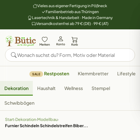
Vieles aus eigener Fertigung in Pößneck
Familienbetrieb aus Thüringen
Lasertechnik & Handarbeit · Made in Germany
Versandkostenfrei ab 79 € (DE) · 99 € (AT)
Konto
Merken
Korb
Restposten
Klemmbretter
Lifestyle
SALE
Dekoration
Haushalt
Wellness
Stempel
Schwibbögen
Start
›
Dekoration
›
Modellbau
›
Furnier Schindeln Schindelstreifen Biber...