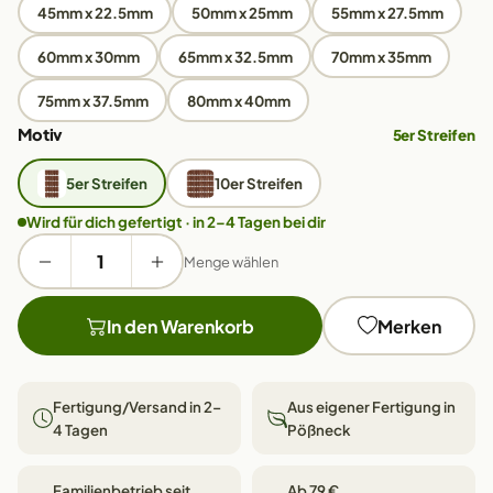
45mm x 22.5mm
50mm x 25mm
55mm x 27.5mm
60mm x 30mm
65mm x 32.5mm
70mm x 35mm
75mm x 37.5mm
80mm x 40mm
Motiv
5er Streifen
5er Streifen
10er Streifen
Wird für dich gefertigt · in 2–4 Tagen bei dir
Menge wählen
In den Warenkorb
Merken
Fertigung/Versand in 2–
Aus eigener Fertigung in
4 Tagen
Pößneck
Familienbetrieb seit
Ab 79 €