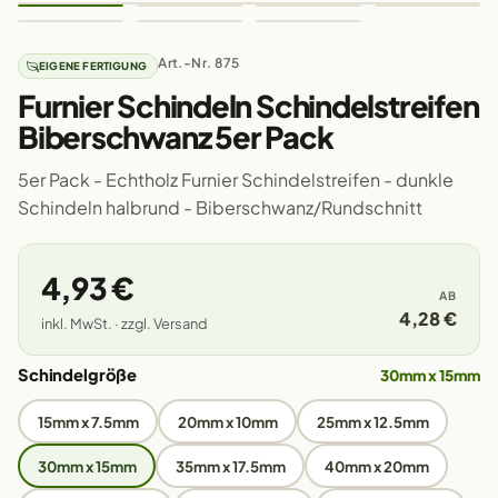
Art.-Nr. 875
EIGENE FERTIGUNG
Furnier Schindeln Schindelstreifen
Biberschwanz 5er Pack
5er Pack - Echtholz Furnier Schindelstreifen - dunkle
Schindeln halbrund - Biberschwanz/Rundschnitt
4,93 €
AB
4,28 €
inkl. MwSt. · zzgl. Versand
Schindelgröße
30mm x 15mm
15mm x 7.5mm
20mm x 10mm
25mm x 12.5mm
30mm x 15mm
35mm x 17.5mm
40mm x 20mm