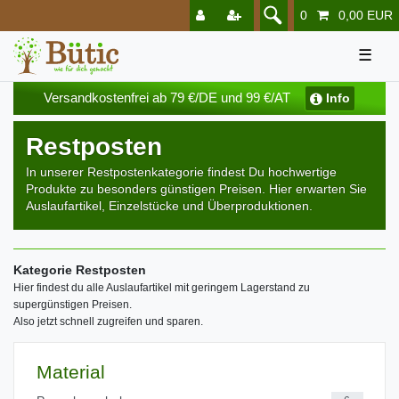
0
0,00 EUR
☰
Versandkostenfrei ab 79 €/DE und 99 €/AT
Info
Restposten
In unserer Restpostenkategorie findest Du hochwertige
Produkte zu besonders günstigen Preisen. Hier erwarten Sie
Auslaufartikel, Einzelstücke und Überproduktionen.
Kategorie Restposten
Hier findest du alle Auslaufartikel mit geringem Lagerstand zu
supergünstigen Preisen.
Also jetzt schnell zugreifen und sparen.
Material