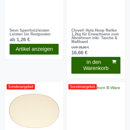
5mm Sperrholzleisten
Clove® Hula Hoop Reifen
Leisten 1m Restposten
1,2kg für Erwachsene zum
Abnehmen inkl. Tasche &
ab 1,26 €
Maßband
UVP 39,90 €
Artikel anzeigen
16,66 €
In den
Warenkorb
Sonderangebot
Sonderangebot