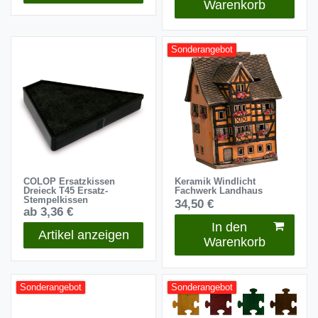
Warenkorb
Sonderangebot
COLOP Ersatzkissen
Keramik Windlicht
Dreieck T45 Ersatz-
Fachwerk Landhaus
Stempelkissen
34,50 €
ab 3,36 €
In den
Artikel anzeigen
Warenkorb
Sonderangebot
Sonderangebot