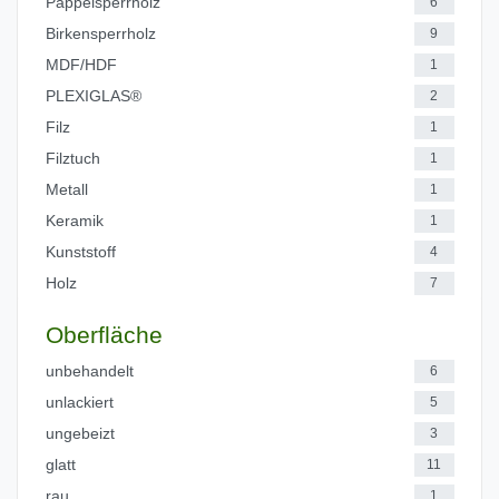
Pappelsperrholz
6
Birkensperrholz
9
MDF/HDF
1
PLEXIGLAS®
2
Filz
1
Filztuch
1
Metall
1
Keramik
1
Kunststoff
4
Holz
7
Oberfläche
unbehandelt
6
unlackiert
5
ungebeizt
3
glatt
11
rau
1