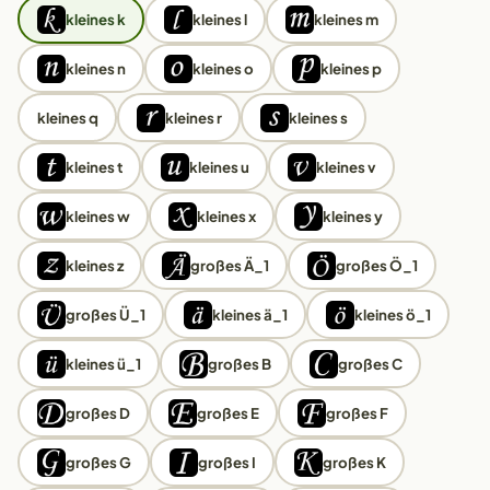
kleines k
kleines l
kleines m
kleines n
kleines o
kleines p
kleines q
kleines r
kleines s
kleines t
kleines u
kleines v
kleines w
kleines x
kleines y
kleines z
großes Ä_1
großes Ö_1
großes Ü_1
kleines ä_1
kleines ö_1
kleines ü_1
großes B
großes C
großes D
großes E
großes F
großes G
großes I
großes K