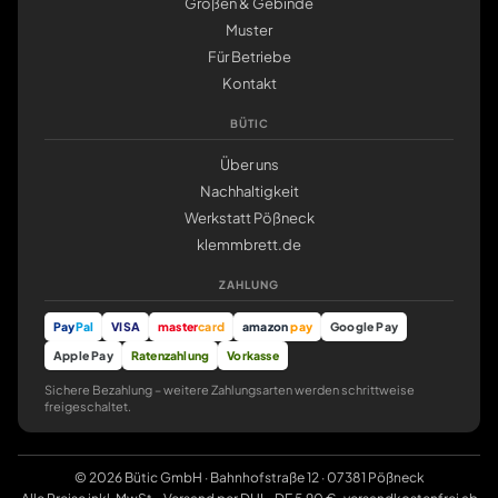
Größen & Gebinde
Muster
Für Betriebe
Kontakt
BÜTIC
Über uns
Nachhaltigkeit
Werkstatt Pößneck
klemmbrett.de
ZAHLUNG
Pay
Pal
VISA
master
card
amazon
pay
Google Pay
Apple Pay
Ratenzahlung
Vorkasse
Sichere Bezahlung – weitere Zahlungsarten werden schrittweise
freigeschaltet.
© 2026 Bütic GmbH · Bahnhofstraße 12 · 07381 Pößneck