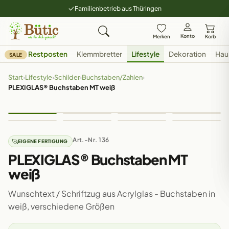
Familienbetrieb aus Thüringen
Konto
Merken
Korb
Restposten
Klemmbretter
Lifestyle
Dekoration
Hau
SALE
Start
›
Lifestyle
›
Schilder
›
Buchstaben/Zahlen
›
PLEXIGLAS® Buchstaben MT weiß
Art.-Nr. 136
EIGENE FERTIGUNG
PLEXIGLAS® Buchstaben MT
weiß
Wunschtext / Schriftzug aus Acrylglas - Buchstaben in
weiß, verschiedene Größen