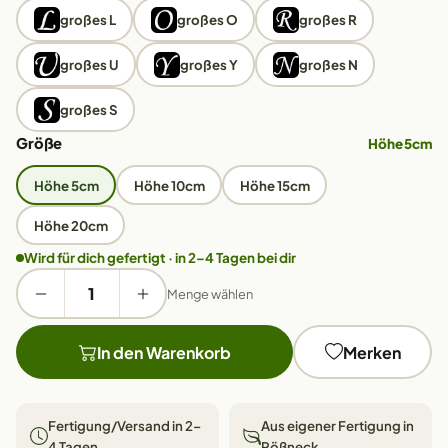
großes L
großes O
großes R
großes U
großes Y
großes N
großes S
Größe
Höhe 5cm
Höhe 5cm
Höhe 10cm
Höhe 15cm
Höhe 20cm
Wird für dich gefertigt · in 2–4 Tagen bei dir
Menge wählen
In den Warenkorb
Merken
Fertigung/Versand in 2–
Aus eigener Fertigung in
4 Tagen
Pößneck