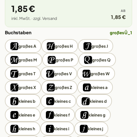
1,85 €
AB
1,85 €
inkl. MwSt. · zzgl. Versand
Buchstaben
großes Ü_1
großes A
großes H
großes J
großes M
großes P
großes Q
großes T
großes V
großes W
großes X
großes Z
kleines a
kleines b
kleines c
kleines d
kleines e
kleines f
kleines g
kleines h
kleines i
kleines j