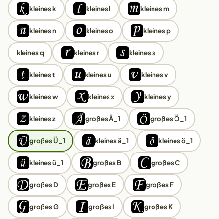
kleines k
kleines l
kleines m
kleines n
kleines o
kleines p
kleines q
kleines r
kleines s
kleines t
kleines u
kleines v
kleines w
kleines x
kleines y
kleines z
großes Ä_1
großes Ö_1
großes Ü_1
kleines ä_1
kleines ö_1
kleines ü_1
großes B
großes C
großes D
großes E
großes F
großes G
großes I
großes K