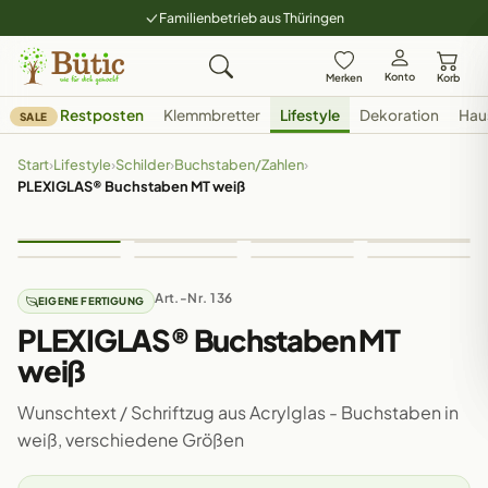
Familienbetrieb aus Thüringen
Konto
Merken
Korb
Restposten
Klemmbretter
Lifestyle
Dekoration
Hau
SALE
Start
›
Lifestyle
›
Schilder
›
Buchstaben/Zahlen
›
PLEXIGLAS® Buchstaben MT weiß
Art.-Nr. 136
EIGENE FERTIGUNG
PLEXIGLAS® Buchstaben MT
weiß
Wunschtext / Schriftzug aus Acrylglas - Buchstaben in
weiß, verschiedene Größen