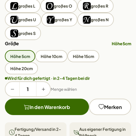
großes L
großes O
großes R
großes U
großes Y
großes N
großes S
Größe
Höhe 5cm
Höhe 5cm
Höhe 10cm
Höhe 15cm
Höhe 20cm
Wird für dich gefertigt · in 2–4 Tagen bei dir
Menge wählen
In den Warenkorb
Merken
Fertigung/Versand in 2–
Aus eigener Fertigung in
4 Tagen
Pößneck