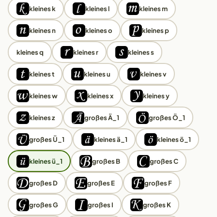
kleines k
kleines l
kleines m
kleines n
kleines o
kleines p
kleines q
kleines r
kleines s
kleines t
kleines u
kleines v
kleines w
kleines x
kleines y
kleines z
großes Ä_1
großes Ö_1
großes Ü_1
kleines ä_1
kleines ö_1
kleines ü_1
großes B
großes C
großes D
großes E
großes F
großes G
großes I
großes K