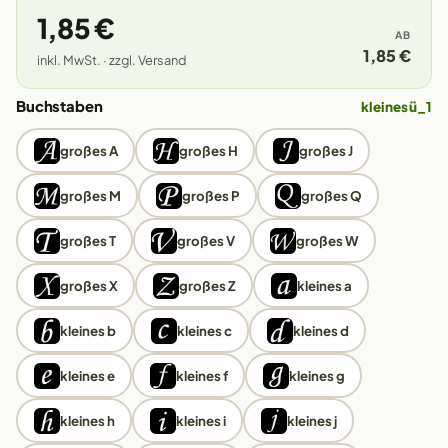
1,85 €
AB
1,85 €
inkl. MwSt. · zzgl. Versand
Buchstaben
kleines ü_1
großes A
großes H
großes J
großes M
großes P
großes Q
großes T
großes V
großes W
großes X
großes Z
kleines a
kleines b
kleines c
kleines d
kleines e
kleines f
kleines g
kleines h
kleines i
kleines j