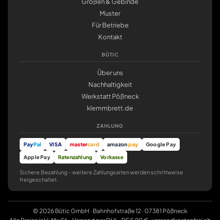
Größen & Gebinde
Muster
Für Betriebe
Kontakt
BÜTIC
Über uns
Nachhaltigkeit
Werkstatt Pößneck
klemmbrett.de
ZAHLUNG
Pay
Pal
VISA
master
card
amazon
pay
Google Pay
Apple Pay
Ratenzahlung
Vorkasse
Sichere Bezahlung – weitere Zahlungsarten werden schrittweise
freigeschaltet.
© 2026 Bütic GmbH · Bahnhofstraße 12 · 07381 Pößneck