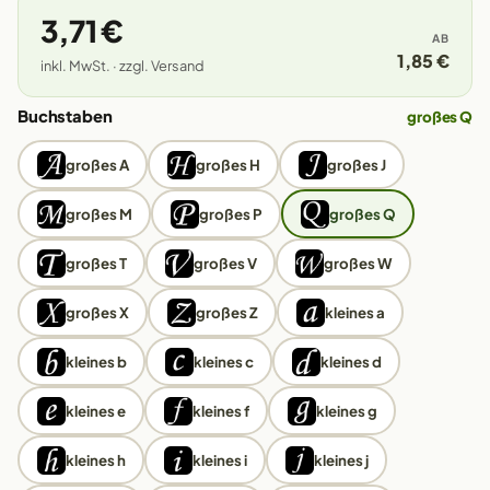
3,71 €
AB
1,85 €
inkl. MwSt. · zzgl. Versand
Buchstaben
großes Q
großes A
großes H
großes J
großes M
großes P
großes Q
großes T
großes V
großes W
großes X
großes Z
kleines a
kleines b
kleines c
kleines d
kleines e
kleines f
kleines g
kleines h
kleines i
kleines j