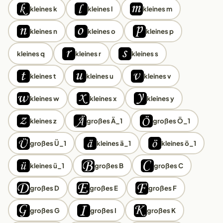
kleines k
kleines l
kleines m
kleines n
kleines o
kleines p
kleines q
kleines r
kleines s
kleines t
kleines u
kleines v
kleines w
kleines x
kleines y
kleines z
großes Ä_1
großes Ö_1
großes Ü_1
kleines ä_1
kleines ö_1
kleines ü_1
großes B
großes C
großes D
großes E
großes F
großes G
großes I
großes K