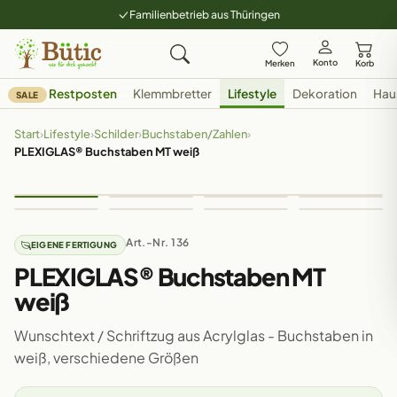
Familienbetrieb aus Thüringen
Konto
Merken
Korb
Restposten
Klemmbretter
Lifestyle
Dekoration
Hau
SALE
Start
›
Lifestyle
›
Schilder
›
Buchstaben/Zahlen
›
PLEXIGLAS® Buchstaben MT weiß
Art.-Nr. 136
EIGENE FERTIGUNG
PLEXIGLAS® Buchstaben MT
weiß
Wunschtext / Schriftzug aus Acrylglas - Buchstaben in
weiß, verschiedene Größen