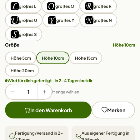
großes L
großes O
großes R
großes U
großes Y
großes N
großes S
Größe
Höhe 10cm
Höhe 5cm
Höhe 10cm
Höhe 15cm
Höhe 20cm
Wird für dich gefertigt · in 2–4 Tagen bei dir
Menge wählen
In den Warenkorb
Merken
Fertigung/Versand in 2–
Aus eigener Fertigung in
4 Tagen
Pößneck