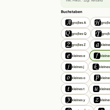
inkl. MwSt. · zzgl. Versand
Buchstaben
großes A
große
großes Q
groß
großes Z
kleine
kleines e
kleines
kleines j
kleines
kleines o
kleine
kleines t
kleines
kleines y
kleine