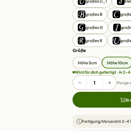
großes Ü_1
kle
großes B
große
großes G
große
großes R
große
Größe
Höhe 5cm
Höhe 10cm
Wird für dich gefertigt · in 2–4
Menge 
In
Fertigung/Versand in 2–4