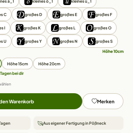
ines ä_1
kleines ö_1
kleines ü_1
s C
großes D
großes E
großes F
s I
großes K
großes L
großes O
s U
großes Y
großes N
großes S
Höhe 10cm
Höhe 15cm
Höhe 20cm
 Tagen bei dir
wählen
 den Warenkorb
Merken
 Tagen
Aus eigener Fertigung in Pößneck