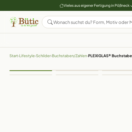
Vieles aus eigener Fertigung in Pößneck
Start
›
Lifestyle
›
Schilder
›
Buchstaben/Zahlen
›
PLEXIGLAS® Buchstabe