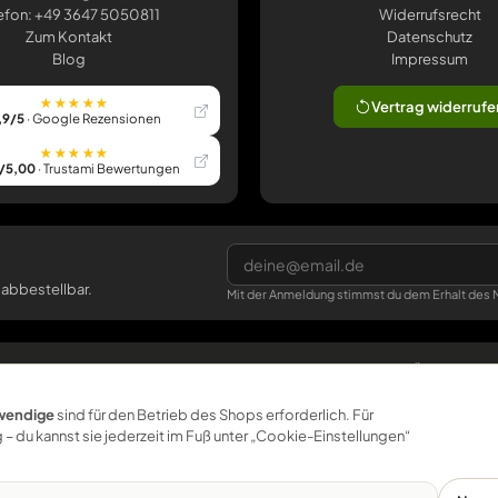
efon: +49 3647 5050811
Widerrufsrecht
Zum Kontakt
Datenschutz
Blog
Impressum
★★★★★
Vertrag widerrufe
,9/5
· Google Rezensionen
★★★★★
/5,00
· Trustami Bewertungen
 abbestellbar.
Mit der Anmeldung stimmst du dem Erhalt des N
SERVICE
BÜTIC
Versand & Lieferzeit
Über uns
wendige
sind für den Betrieb des Shops erforderlich. Für
 – du kannst sie jederzeit im Fuß unter „Cookie-Einstellungen“
Größen & Gebinde
Nachhaltigkeit
Muster
Werkstatt Pößneck
Für Betriebe
klemmbrett.de