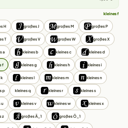
kleines f
s H
großes J
großes M
großes P
es T
großes V
großes W
großes X
s a
kleines b
kleines c
kleines d
 f
kleines g
kleines h
kleines i
 k
kleines l
kleines m
kleines n
s p
kleines q
kleines r
kleines s
 u
kleines v
kleines w
kleines x
s z
großes Ä_1
großes Ö_1