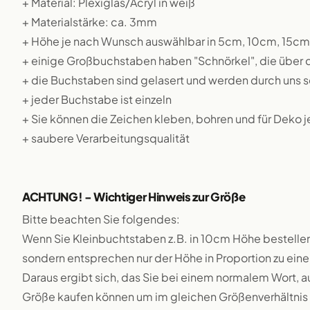
+ Material: Plexiglas/Acryl in weiß
+ Materialstärke: ca. 3mm
+ Höhe je nach Wunsch auswählbar in 5cm, 10cm, 15c
+ einige Großbuchstaben haben "Schnörkel", die über
+ die Buchstaben sind gelasert und werden durch uns se
+ jeder Buchstabe ist einzeln
+ Sie können die Zeichen kleben, bohren und für Deko 
+ saubere Verarbeitungsqualität
ACHTUNG! - Wichtiger Hinweis zur Größe
Bitte beachten Sie folgendes:
Wenn Sie Kleinbuchtstaben z.B. in 10cm Höhe bestellen
sondern entsprechen nur der Höhe in Proportion zu e
Daraus ergibt sich, das Sie bei einem normalem Wort, a
Größe kaufen können um im gleichen Größenverhältnis 