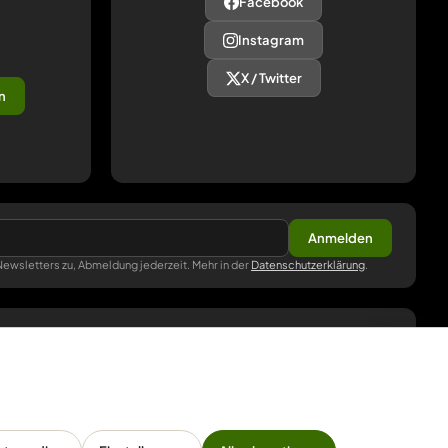
Facebook
Instagram
X / Twitter
n
Anmelden
ewsletters zu, Abmeldung jederzeit. Mehr in der
Datenschutzerklärung
.
ZAHLUNG
Pay
Pal
VISA
master
card
amazon
pay
Google Pay
Apple Pay
Ratenzahlung
Vorkasse