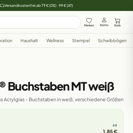
y
Versandkostenfrei ab 79 € (DE) · 99 € (AT)
Konto
Merken
Korb
ration
Haushalt
Wellness
Stempel
Schwibbögen
® Buchstaben MT weiß
us Acrylglas - Buchstaben in weiß, verschiedene Größen
AB
1,85 €