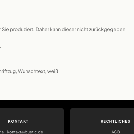
ür Sie produziert. Daher kann dieser nicht zurückgegeben
.
chriftzug, Wunschtext, weiß
KONTAKT
RECHTLICHES
ail: kontakt@buetic.de
AGB