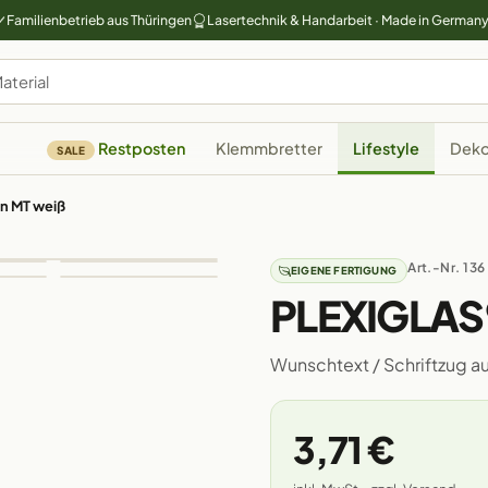
Familienbetrieb aus Thüringen
Lasertechnik & Handarbeit · Made in German
Restposten
Klemmbretter
Lifestyle
Deko
SALE
n MT weiß
Art.-Nr. 136
EIGENE FERTIGUNG
PLEXIGLAS
Wunschtext / Schriftzug a
3,71 €