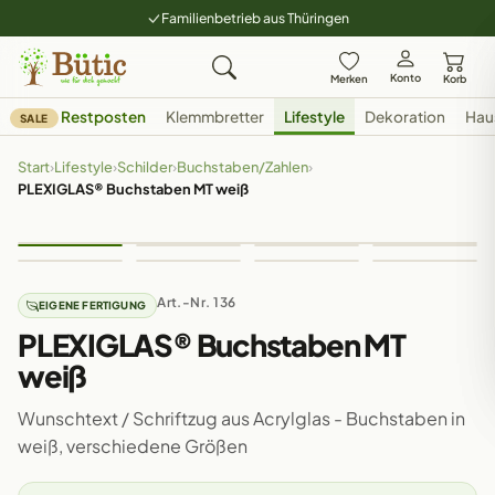
Familienbetrieb aus Thüringen
Konto
Merken
Korb
Restposten
Klemmbretter
Lifestyle
Dekoration
Hau
SALE
Start
›
Lifestyle
›
Schilder
›
Buchstaben/Zahlen
›
PLEXIGLAS® Buchstaben MT weiß
Art.-Nr. 136
EIGENE FERTIGUNG
PLEXIGLAS® Buchstaben MT
weiß
Wunschtext / Schriftzug aus Acrylglas - Buchstaben in
weiß, verschiedene Größen