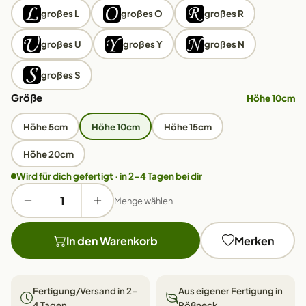
großes L
großes O
großes R
großes U
großes Y
großes N
großes S
Größe
Höhe 10cm
Höhe 5cm
Höhe 10cm
Höhe 15cm
Höhe 20cm
Wird für dich gefertigt · in 2–4 Tagen bei dir
Menge wählen
In den Warenkorb
Merken
Fertigung/Versand in 2–
Aus eigener Fertigung in
4 Tagen
Pößneck