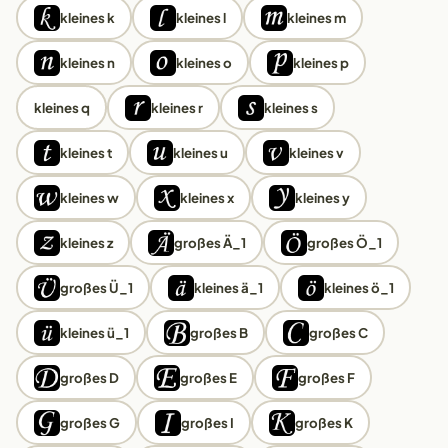
kleines k
kleines l
kleines m
kleines n
kleines o
kleines p
kleines q
kleines r
kleines s
kleines t
kleines u
kleines v
kleines w
kleines x
kleines y
kleines z
großes Ä_1
großes Ö_1
großes Ü_1
kleines ä_1
kleines ö_1
kleines ü_1
großes B
großes C
großes D
großes E
großes F
großes G
großes I
großes K