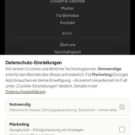
Größen & Gebinde
Muster
Für Betriebe
Kontakt
BÜTIC
Über uns
Nachhaltigkeit
Werkstatt Pößneck
Datenschutz-Einstellungen
klemmbrett.de
Wir setzen Cookies und ähnliche Technologien ein.
Notwendige
sind für den Betrieb des Shops erforderlich. Für
Marketing
(Google
ZAHLUNG
Ads) brauchen wir deine Einwilligung – du kannst sie jederzeit im Fuß
unter „Cookie-Einstellungen“ ändern. Details in der
Pay
Pal
VISA
master
card
amazon
pay
Google Pay
Datenschutzerklärung
.
Apple Pay
Ratenzahlung
Vorkasse
Notwendig
Sichere Bezahlung – weitere Zahlungsarten werden schrittweise
Warenkorb, Kasse, Zahlungsabwicklung, Sicherheit – immer aktiv.
freigeschaltet.
Marketing
© 2026 Bütic GmbH · Bahnhofstraße 12 · 07381 Pößneck
Google Ads – Erfolgsmessung von Anzeigen