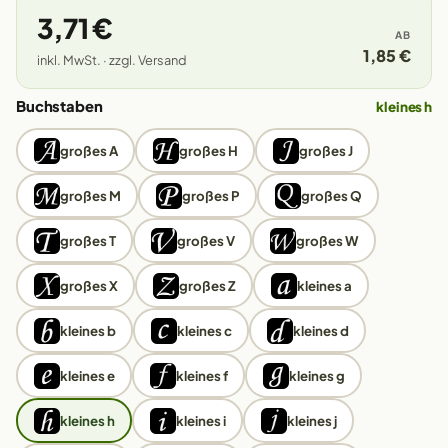
3,71 €
AB
1,85 €
inkl. MwSt. · zzgl. Versand
Buchstaben
kleines h
großes A
großes H
großes J
großes M
großes P
großes Q
großes T
großes V
großes W
großes X
großes Z
kleines a
kleines b
kleines c
kleines d
kleines e
kleines f
kleines g
kleines h
kleines i
kleines j