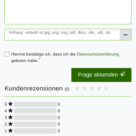
Anhang - erlaubt ist jpg, png, svg, pdf, docx, doc, odt, zip
Hiermit bestätige ich, dass ich die
Daten­schutz­erklärung
*
gelesen habe.
Frage absenden
Kundenrezensionen
(0)
0
5
0
4
0
3
0
2
0
1