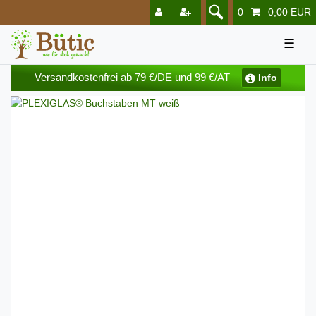
0
0,00 EUR
☰
Versandkostenfrei ab 79 €/DE und 99 €/AT
Info