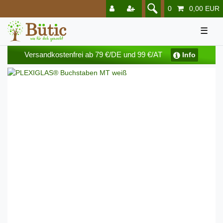
0
0,00 EUR
☰
Versandkostenfrei ab 79 €/DE und 99 €/AT
Info