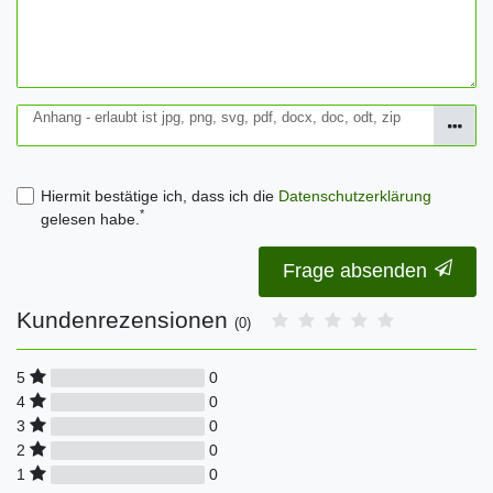
Anhang - erlaubt ist jpg, png, svg, pdf, docx, doc, odt, zip
Hiermit bestätige ich, dass ich die
Daten­schutz­erklärung
*
gelesen habe.
Frage absenden
Kundenrezensionen
(0)
0
5
0
4
0
3
0
2
0
1