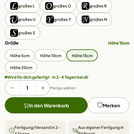
großes L
großes O
großes R
großes U
großes Y
großes N
großes S
Größe
Höhe 15cm
Höhe 5cm
Höhe 10cm
Höhe 15cm
Höhe 20cm
Wird für dich gefertigt · in 2–4 Tagen bei dir
Menge wählen
In den Warenkorb
Merken
Fertigung/Versand in 2–
Aus eigener Fertigung in
4 Tagen
Pößneck