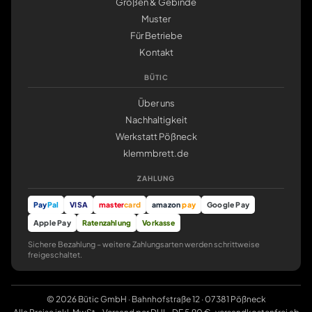
Größen & Gebinde
Muster
Für Betriebe
Kontakt
BÜTIC
Über uns
Nachhaltigkeit
Werkstatt Pößneck
klemmbrett.de
ZAHLUNG
Pay
Pal
VISA
master
card
amazon
pay
Google Pay
Apple Pay
Ratenzahlung
Vorkasse
Sichere Bezahlung – weitere Zahlungsarten werden schrittweise
freigeschaltet.
© 2026 Bütic GmbH · Bahnhofstraße 12 · 07381 Pößneck