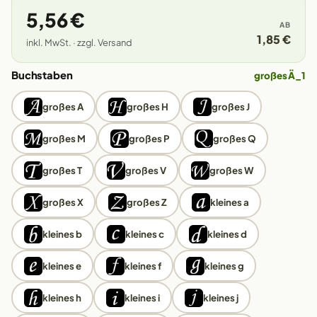
5,56 €
AB
1,85 €
inkl. MwSt. · zzgl. Versand
Buchstaben
großes Ä_1
großes A
großes H
großes J
großes M
großes P
großes Q
großes T
großes V
großes W
großes X
großes Z
kleines a
kleines b
kleines c
kleines d
kleines e
kleines f
kleines g
kleines h
kleines i
kleines j