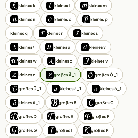
kleines k
kleines l
kleines m
kleines n
kleines o
kleines p
kleines q
kleines r
kleines s
kleines t
kleines u
kleines v
kleines w
kleines x
kleines y
kleines z
großes Ä_1
großes Ö_1
großes Ü_1
kleines ä_1
kleines ö_1
kleines ü_1
großes B
großes C
großes D
großes E
großes F
großes G
großes I
großes K