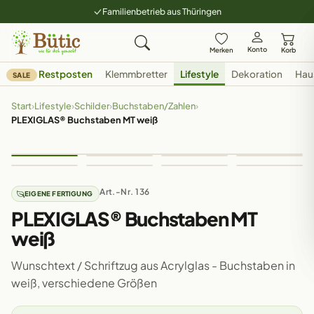
Familienbetrieb aus Thüringen
Konto
Merken
Korb
Restposten
Klemmbretter
Lifestyle
Dekoration
Hau
SALE
Start
›
Lifestyle
›
Schilder
›
Buchstaben/Zahlen
›
PLEXIGLAS® Buchstaben MT weiß
Art.-Nr. 136
EIGENE FERTIGUNG
PLEXIGLAS® Buchstaben MT
weiß
Wunschtext / Schriftzug aus Acrylglas - Buchstaben in
weiß, verschiedene Größen