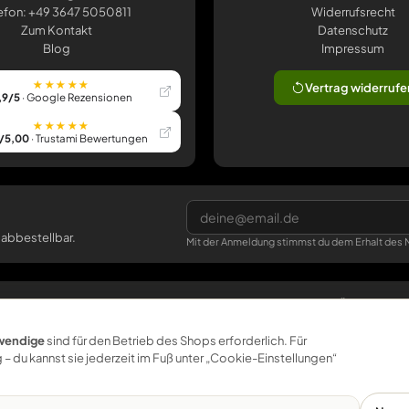
efon: +49 3647 5050811
Widerrufsrecht
Zum Kontakt
Datenschutz
Blog
Impressum
★★★★★
Vertrag widerrufe
,9/5
· Google Rezensionen
★★★★★
/5,00
· Trustami Bewertungen
 abbestellbar.
Mit der Anmeldung stimmst du dem Erhalt des N
SERVICE
BÜTIC
Versand & Lieferzeit
Über uns
wendige
sind für den Betrieb des Shops erforderlich. Für
 – du kannst sie jederzeit im Fuß unter „Cookie-Einstellungen“
Größen & Gebinde
Nachhaltigkeit
Muster
Werkstatt Pößneck
Für Betriebe
klemmbrett.de