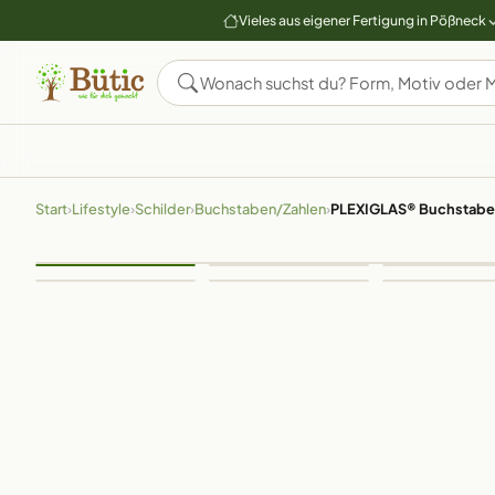
Vieles aus eigener Fertigung in Pößneck
Start
›
Lifestyle
›
Schilder
›
Buchstaben/Zahlen
›
PLEXIGLAS® Buchstabe