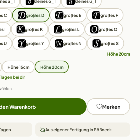
ines ä_1
kleines ö_1
kleines ü_1
s C
großes D
großes E
großes F
s I
großes K
großes L
großes O
s U
großes Y
großes N
großes S
Höhe 20cm
Höhe 15cm
Höhe 20cm
 Tagen bei dir
wählen
 den Warenkorb
Merken
 Tagen
Aus eigener Fertigung in Pößneck