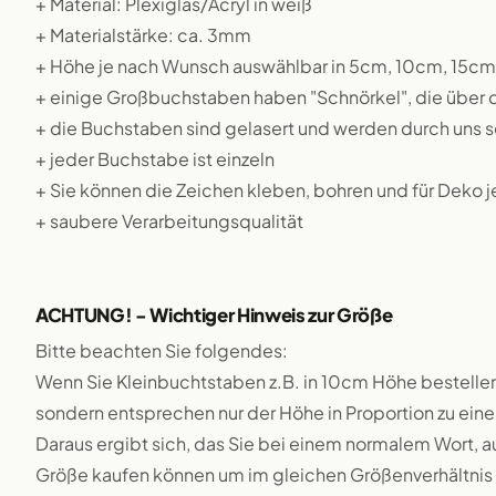
+ Material: Plexiglas/Acryl in weiß
+ Materialstärke: ca. 3mm
+ Höhe je nach Wunsch auswählbar in 5cm, 10cm, 15c
+ einige Großbuchstaben haben "Schnörkel", die über
+ die Buchstaben sind gelasert und werden durch uns se
+ jeder Buchstabe ist einzeln
+ Sie können die Zeichen kleben, bohren und für Deko 
+ saubere Verarbeitungsqualität
ACHTUNG! - Wichtiger Hinweis zur Größe
Bitte beachten Sie folgendes:
Wenn Sie Kleinbuchtstaben z.B. in 10cm Höhe bestellen
sondern entsprechen nur der Höhe in Proportion zu e
Daraus ergibt sich, das Sie bei einem normalem Wort, a
Größe kaufen können um im gleichen Größenverhältnis 