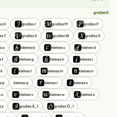
großes D
s H
großes J
großes M
großes P
es T
großes V
großes W
großes X
s a
kleines b
kleines c
kleines d
 f
kleines g
kleines h
kleines i
 k
kleines l
kleines m
kleines n
s p
kleines q
kleines r
kleines s
 u
kleines v
kleines w
kleines x
s z
großes Ä_1
großes Ö_1