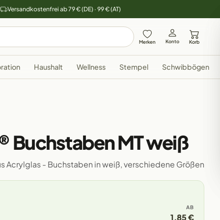
y
Versandkostenfrei ab 79 € (DE) · 99 € (AT)
Konto
Merken
Korb
ration
Haushalt
Wellness
Stempel
Schwibbögen
® Buchstaben MT weiß
us Acrylglas - Buchstaben in weiß, verschiedene Größen
AB
1,85 €