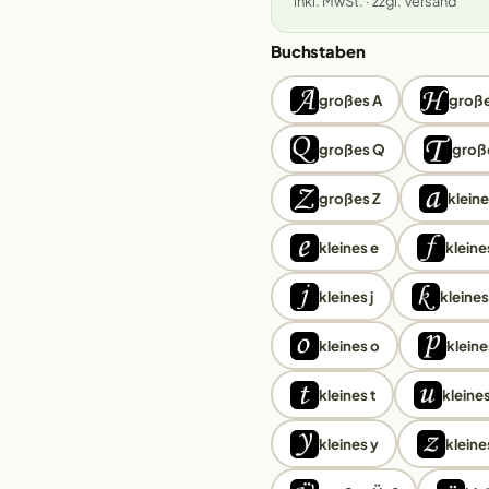
inkl. MwSt. · zzgl. Versand
Buchstaben
großes A
große
großes Q
groß
großes Z
kleine
kleines e
kleines
kleines j
kleines
kleines o
kleine
kleines t
kleines
kleines y
kleine