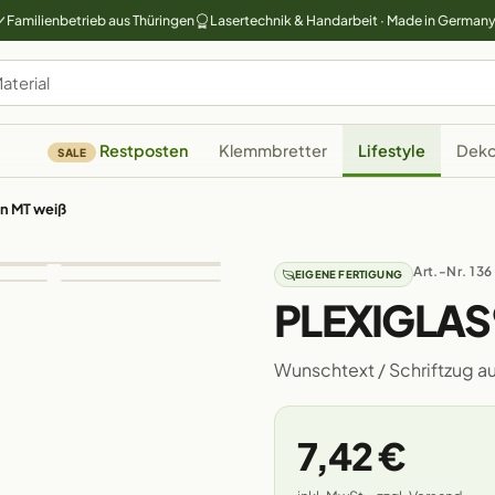
Familienbetrieb aus Thüringen
Lasertechnik & Handarbeit · Made in German
Restposten
Klemmbretter
Lifestyle
Deko
SALE
n MT weiß
Art.-Nr. 136
EIGENE FERTIGUNG
PLEXIGLAS
Wunschtext / Schriftzug a
7,42 €