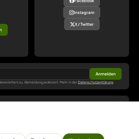
Facebook
Instagram
X / Twitter
n
Anmelden
ewsletters zu, Abmeldung jederzeit. Mehr in der
Datenschutzerklärung
.
ZAHLUNG
Pay
Pal
VISA
master
card
amazon
pay
Google Pay
Apple Pay
Ratenzahlung
Vorkasse