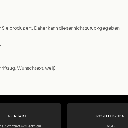
ür Sie produziert. Daher kann dieser nicht zurückgegeben
.
chriftzug, Wunschtext, weiß
KONTAKT
RECHTLICHES
ail: kontakt@buetic.de
AGB