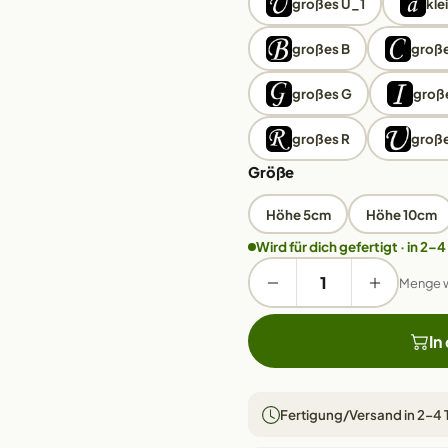
großes Ü_1
kle
großes B
große
großes G
große
großes R
große
Größe
Höhe 5cm
Höhe 10cm
Wird für dich gefertigt · in 2–4
Menge 
In
Fertigung/Versand in 2–4