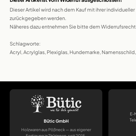
Dieser Artikel wird nach dem Kauf mit ihrer individueller
zurückgegeben werden.
Näheres dazu entnehmen Sie bitte dem Widerrufsrecht
Schlagworte:
Acryl, Acrylglas, Plexiglas, Hundemarke, Namensschild
E-M
Tel
Bütic GmbH
Holzwaren aus Pößneck — aus eigener
Fertigung in Thüringen, seit 2015.