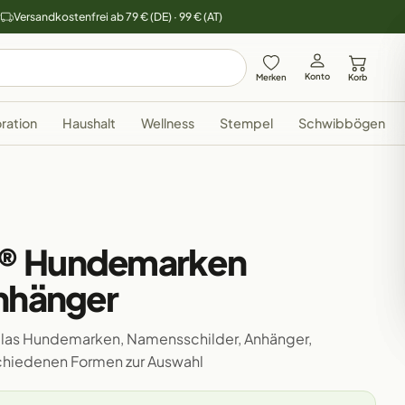
y
Versandkostenfrei ab 79 € (DE) · 99 € (AT)
Konto
Merken
Korb
ration
Haushalt
Wellness
Stempel
Schwibbögen
® Hundemarken
Anhänger
ylglas Hundemarken, Namensschilder, Anhänger,
schiedenen Formen zur Auswahl