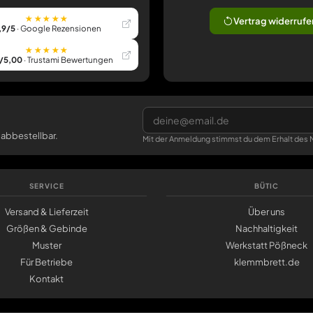
★★★★★
Vertrag widerrufe
,9/5
· Google Rezensionen
★★★★★
/5,00
· Trustami Bewertungen
 abbestellbar.
Mit der Anmeldung stimmst du dem Erhalt des N
SERVICE
BÜTIC
Versand & Lieferzeit
Über uns
Größen & Gebinde
Nachhaltigkeit
Muster
Werkstatt Pößneck
Für Betriebe
klemmbrett.de
Kontakt