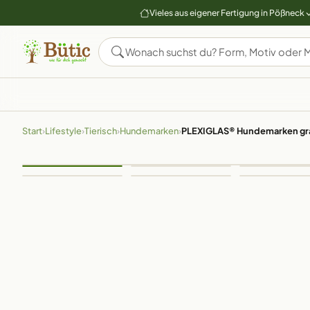
Vieles aus eigener Fertigung in Pößneck
Start
›
Lifestyle
›
Tierisch
›
Hundemarken
›
PLEXIGLAS® Hundemarken gra