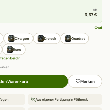
AB
3,37 €
Oval
Oktagon
Dreieck
Quadrat
Rund
 Tagen bei dir
wählen
 den Warenkorb
Merken
 Tagen
Aus eigener Fertigung in Pößneck