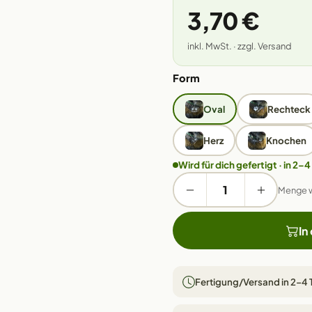
3,70 €
inkl. MwSt. · zzgl. Versand
Form
Oval
Rechteck
Herz
Knochen
Wird für dich gefertigt · in 2–4
Menge 
In
Fertigung/Versand in 2–4