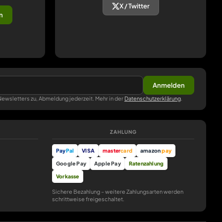
X / Twitter
n
Anmelden
ewsletters zu, Abmeldung jederzeit. Mehr in der
Datenschutzerklärung
.
ZAHLUNG
Pay
Pal
VISA
master
card
amazon
pay
Google Pay
Apple Pay
Ratenzahlung
Vorkasse
Sichere Bezahlung – weitere Zahlungsarten werden
schrittweise freigeschaltet.