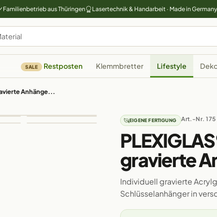
Familienbetrieb aus Thüringen
Lasertechnik & Handarbeit · Made in German
Restposten
Klemmbretter
Lifestyle
Deko
SALE
vierte Anhänge...
Art.-Nr. 175
EIGENE FERTIGUNG
PLEXIGLAS
gravierte 
Individuell gravierte Acr
Schlüsselanhänger in ver