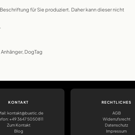
 Beschriftung für Sie produziert. Daher kann dieser nicht
.
, Anhänger, DogTag
KONTAKT
RECHTLICHES
ail: kontakt@buetic.de
AGB
efon: +49 3647 5050811
Widerrufsrecht
Zum Kontakt
Datenschutz
Blog
Impressum