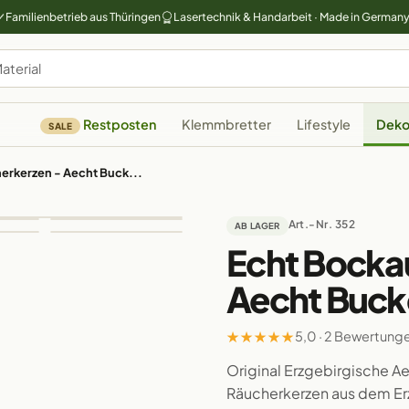
Familienbetrieb aus Thüringen
Lasertechnik & Handarbeit · Made in German
Restposten
Klemmbretter
Lifestyle
Deko
SALE
erkerzen - Aecht Buck...
Art.-Nr. 352
AB LAGER
Echt Bocka
Aecht Buck
★
★
★
★
★
5,0 · 2 Bewertung
Original Erzgebirgische A
Räucherkerzen aus dem E