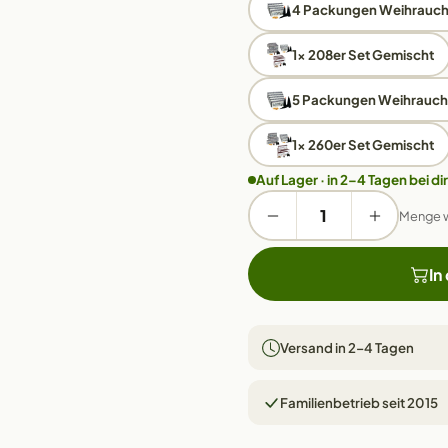
4 Packungen Weihrauch
1x 208er Set Gemischt
5 Packungen Weihrauch
1x 260er Set Gemischt
Auf Lager · in 2–4 Tagen bei dir
Menge 
In
Versand in 2–4 Tagen
Familienbetrieb seit 2015