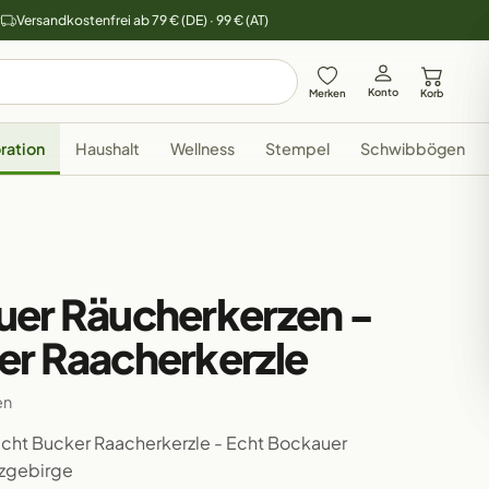
y
Versandkostenfrei ab 79 € (DE) · 99 € (AT)
Konto
Merken
Korb
ration
Haushalt
Wellness
Stempel
Schwibbögen
uer Räucherkerzen -
er Raacherkerzle
en
echt Bucker Raacherkerzle - Echt Bockauer
rzgebirge