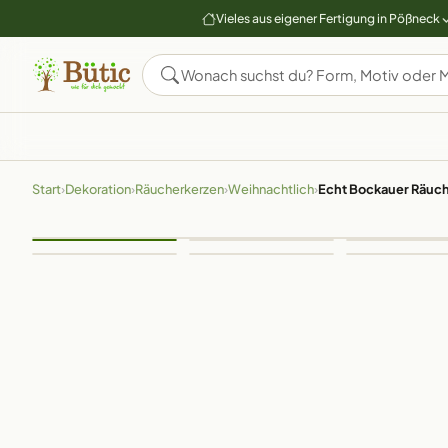
Vieles aus eigener Fertigung in Pößneck
Start
›
Dekoration
›
Räucherkerzen
›
Weihnachtlich
›
Echt Bockauer Räuch