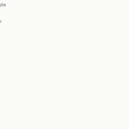
zle
u