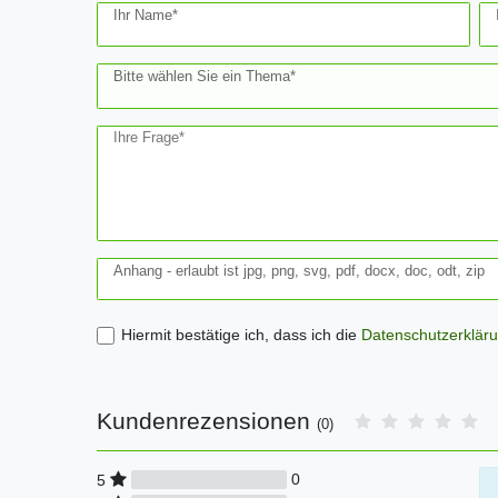
Ceres::Template.mailFormHoneypotLabel
Ihr Name*
Bitte wählen Sie ein Thema*
Ihre Frage*
Anhang - erlaubt ist jpg, png, svg, pdf, docx, doc, odt, zip
Hiermit bestätige ich, dass ich die
Daten­schutz­erklär
Kundenrezensionen
(0)
0
5