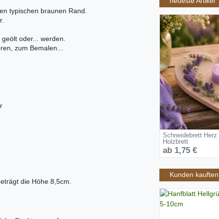
neueste Artikel
 den typischen braunen Rand.
r.
 geölt oder... werden.
ieren, zum Bemalen...
r
Schneidebrett Herz
Holzbrett
ab 1,75 €
Kunden kauften 
beträgt die Höhe 8,5cm.