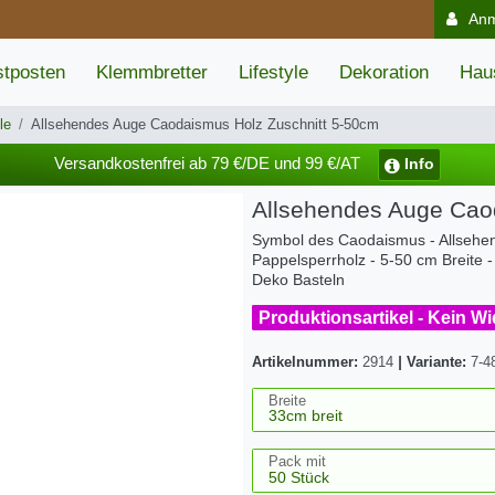
An
tposten
Klemmbretter
Lifestyle
Dekoration
Hau
le
Allsehendes Auge Caodaismus Holz Zuschnitt 5-50cm
Versandkostenfrei ab 79 €/DE und 99 €/AT
Info
Allsehendes Auge Cao
Symbol des Caodaismus - Allsehe
Pappelsperrholz - 5-50 cm Breite -
Deko Basteln
Produktionsartikel - Kein W
Artikelnummer:
2914
|
Variante:
7-4
Breite
Pack mit