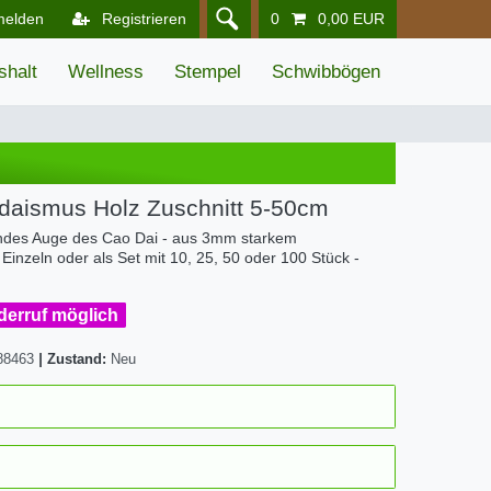
melden
Registrieren
0
0,00 EUR
shalt
Wellness
Stempel
Schwibbögen
daismus Holz Zuschnitt 5-50cm
ndes Auge des Cao Dai - aus 3mm starkem
 Einzeln oder als Set mit 10, 25, 50 oder 100 Stück -
iderruf möglich
88463
|
Zustand:
Neu