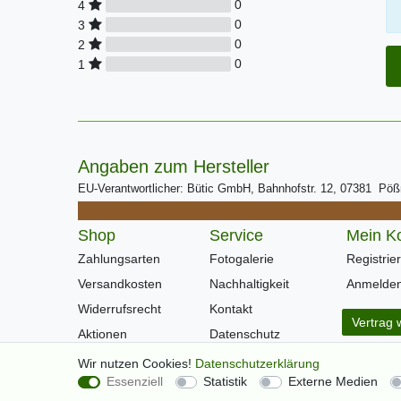
0
4
0
3
0
2
0
1
Angaben zum Hersteller
EU-Verantwortlicher: Bütic GmbH, Bahnhofstr. 12, 07381 Pö
Shop
Service
Mein K
Zahlungsarten
Fotogalerie
Registrie
Versandkosten
Nachhaltigkeit
Anmelde
Widerrufsrecht
Kontakt
Vertrag 
Aktionen
Datenschutz
Warenkorb
AGB
Wir nutzen Cookies!
Daten­schutz­erklärung
Essenziell
Statistik
Externe Medien
Kasse
Impressum