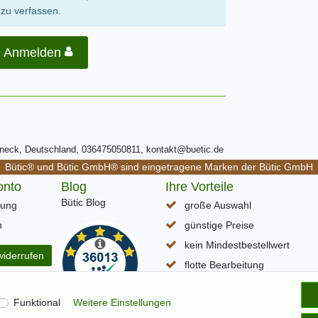
zu verfassen.
Anmelden
ßneck, Deutschland, 036475050811, kontakt@buetic.de
Bütic® und Bütic GmbH® sind eingetragene Marken der Bütic GmbH
onto
Blog
Ihre Vorteile
Bütic Blog
rung
große Auswahl
n
günstige Preise
kein Mindestbestellwert
widerrufen
flotte Bearbeitung
schneller DHL Paketversand
Funktional
Weitere Einstellungen
Lieferzeit (D) ca. 1-3 Werkta