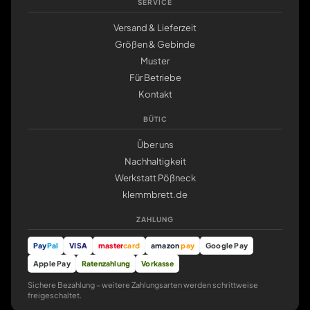
SERVICE
Versand & Lieferzeit
Größen & Gebinde
Muster
Für Betriebe
Kontakt
BÜTIC
Über uns
Nachhaltigkeit
Werkstatt Pößneck
klemmbrett.de
ZAHLUNG
Pay
Pal
VISA
master
card
amazon
pay
Google Pay
Apple Pay
Ratenzahlung
Vorkasse
Sichere Bezahlung – weitere Zahlungsarten werden schrittweise
freigeschaltet.