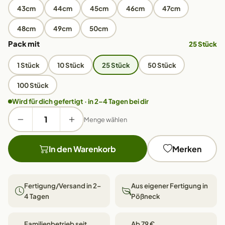
43cm
44cm
45cm
46cm
47cm
48cm
49cm
50cm
Pack mit
25 Stück
1 Stück
10 Stück
25 Stück
50 Stück
100 Stück
Wird für dich gefertigt · in 2–4 Tagen bei dir
Menge wählen
In den Warenkorb
Merken
Fertigung/Versand in 2–
Aus eigener Fertigung in
4 Tagen
Pößneck
Familienbetrieb seit
Ab 79 €