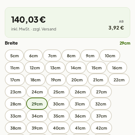
140,03 €
AB
3,92 €
inkl. MwSt. · zzgl. Versand
Breite
29cm
5cm
6cm
7cm
8cm
9cm
10cm
11cm
12cm
13cm
14cm
15cm
16cm
17cm
18cm
19cm
20cm
21cm
22cm
23cm
24cm
25cm
26cm
27cm
28cm
29cm
30cm
31cm
32cm
33cm
34cm
35cm
36cm
37cm
38cm
39cm
40cm
41cm
42cm