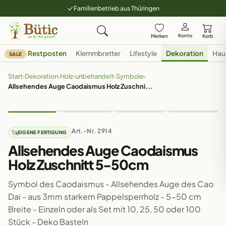
Familienbetrieb aus Thüringen
Konto
Merken
Korb
Restposten
Klemmbretter
Lifestyle
Dekoration
Hau
SALE
Start
›
Dekoration
›
Holz
›
unbehandelt
›
Symbole
›
Allsehendes Auge Caodaismus Holz Zuschni...
Art.-Nr. 2914
EIGENE FERTIGUNG
Allsehendes Auge Caodaismus
Holz Zuschnitt 5-50cm
Symbol des Caodaismus - Allsehendes Auge des Cao
Dai - aus 3mm starkem Pappelsperrholz - 5-50 cm
Breite - Einzeln oder als Set mit 10, 25, 50 oder 100
Stück - Deko Basteln