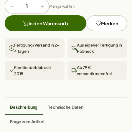
Menge wählen
In den Warenkorb
Merken
Fertigung/Versand in 2–
Aus eigener Fertigung in
4 Tagen
Pößneck
Familienbetrieb seit
Ab 79 €
2015
versandkostenfrei
Beschreibung
Technische Daten
Frage zum Artikel