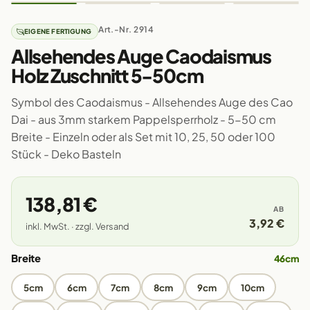
Art.-Nr. 2914
EIGENE FERTIGUNG
Allsehendes Auge Caodaismus
Holz Zuschnitt 5-50cm
Symbol des Caodaismus - Allsehendes Auge des Cao
Dai - aus 3mm starkem Pappelsperrholz - 5-50 cm
Breite - Einzeln oder als Set mit 10, 25, 50 oder 100
Stück - Deko Basteln
138,81 €
AB
3,92 €
inkl. MwSt. · zzgl. Versand
Breite
46cm
5cm
6cm
7cm
8cm
9cm
10cm