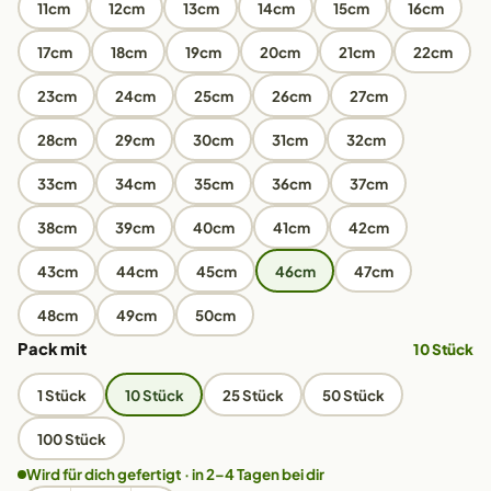
11cm
12cm
13cm
14cm
15cm
16cm
17cm
18cm
19cm
20cm
21cm
22cm
23cm
24cm
25cm
26cm
27cm
28cm
29cm
30cm
31cm
32cm
33cm
34cm
35cm
36cm
37cm
38cm
39cm
40cm
41cm
42cm
43cm
44cm
45cm
46cm
47cm
48cm
49cm
50cm
Pack mit
10 Stück
1 Stück
10 Stück
25 Stück
50 Stück
100 Stück
Wird für dich gefertigt · in 2–4 Tagen bei dir