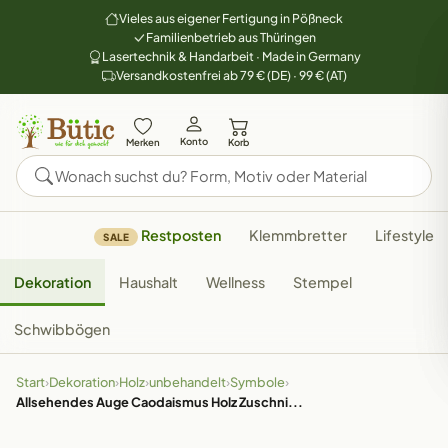
Vieles aus eigener Fertigung in Pößneck
Familienbetrieb aus Thüringen
Lasertechnik & Handarbeit · Made in Germany
Versandkostenfrei ab 79 € (DE) · 99 € (AT)
Konto
Merken
Korb
Restposten
Klemmbretter
Lifestyle
SALE
Dekoration
Haushalt
Wellness
Stempel
Schwibbögen
Start
›
Dekoration
›
Holz
›
unbehandelt
›
Symbole
›
Allsehendes Auge Caodaismus Holz Zuschni...