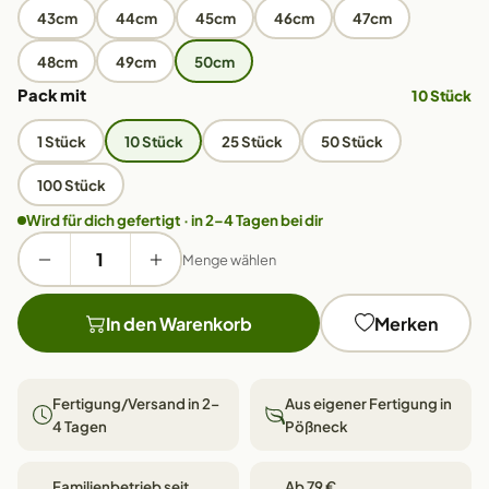
43cm
44cm
45cm
46cm
47cm
48cm
49cm
50cm
Pack mit
10 Stück
1 Stück
10 Stück
25 Stück
50 Stück
100 Stück
Wird für dich gefertigt · in 2–4 Tagen bei dir
Menge wählen
In den Warenkorb
Merken
Fertigung/Versand in 2–
Aus eigener Fertigung in
4 Tagen
Pößneck
Familienbetrieb seit
Ab 79 €