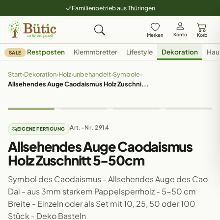
Familienbetrieb aus Thüringen
Konto
Merken
Korb
Restposten
Klemmbretter
Lifestyle
Dekoration
Hau
SALE
Start
›
Dekoration
›
Holz
›
unbehandelt
›
Symbole
›
Allsehendes Auge Caodaismus Holz Zuschni...
Art.-Nr. 2914
EIGENE FERTIGUNG
Allsehendes Auge Caodaismus
Holz Zuschnitt 5-50cm
Symbol des Caodaismus - Allsehendes Auge des Cao
Dai - aus 3mm starkem Pappelsperrholz - 5-50 cm
Breite - Einzeln oder als Set mit 10, 25, 50 oder 100
Stück - Deko Basteln