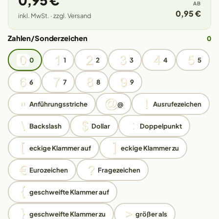
0,95 €
AB
0,95 €
inkl. MwSt. · zzgl. Versand
Zahlen/Sonderzeichen
0
0
1
2
3
4
5
6
7
8
9
Anführungsstriche
@
Ausrufezeichen
Backslash
Dollar
Doppelpunkt
eckige Klammer auf
eckige Klammer zu
Eurozeichen
Fragezeichen
geschweifte Klammer auf
geschweifte Klammer zu
größer als