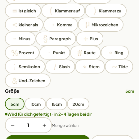
ist gleich
Klammer auf
Klammer zu
kleiner als
Komma
Mikrozeichen
Minus
Paragraph
Plus
Prozent
Punkt
Raute
Ring
Semikolon
Slash
Stern
Tilde
Und-Zeichen
Größe
5cm
5cm
10cm
15cm
20cm
Wird für dich gefertigt · in 2–4 Tagen bei dir
Menge wählen