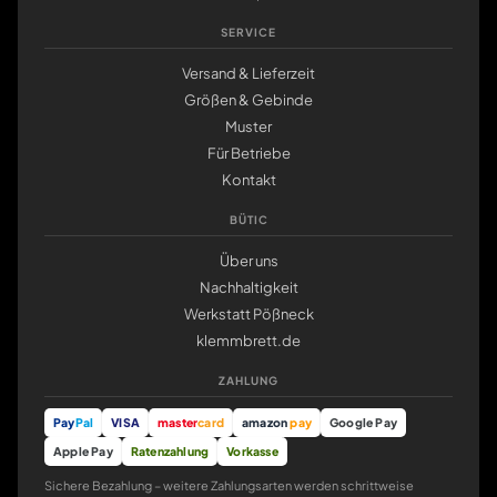
SERVICE
Versand & Lieferzeit
Größen & Gebinde
Muster
Für Betriebe
Kontakt
BÜTIC
Über uns
Nachhaltigkeit
Werkstatt Pößneck
klemmbrett.de
ZAHLUNG
Pay
Pal
VISA
master
card
amazon
pay
Google Pay
Apple Pay
Ratenzahlung
Vorkasse
Sichere Bezahlung – weitere Zahlungsarten werden schrittweise