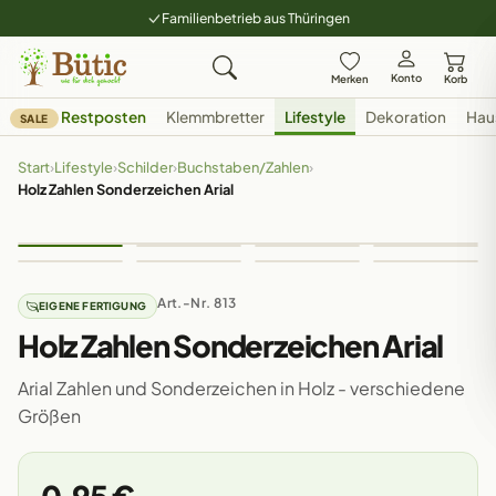
Familienbetrieb aus Thüringen
Konto
Merken
Korb
Restposten
Klemmbretter
Lifestyle
Dekoration
Hau
SALE
Start
›
Lifestyle
›
Schilder
›
Buchstaben/Zahlen
›
Holz Zahlen Sonderzeichen Arial
Art.-Nr. 813
EIGENE FERTIGUNG
Holz Zahlen Sonderzeichen Arial
Arial Zahlen und Sonderzeichen in Holz - verschiedene
Größen