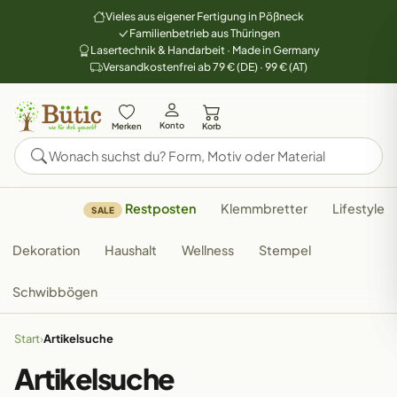
Vieles aus eigener Fertigung in Pößneck
Familienbetrieb aus Thüringen
Lasertechnik & Handarbeit · Made in Germany
Versandkostenfrei ab 79 € (DE) · 99 € (AT)
Konto
Merken
Korb
Restposten
Klemmbretter
Lifestyle
SALE
Dekoration
Haushalt
Wellness
Stempel
Schwibbögen
Start
›
Artikelsuche
Artikelsuche