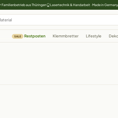
Familienbetrieb aus Thüringen
Lasertechnik & Handarbeit · Made in German
Restposten
Klemmbretter
Lifestyle
Deko
SALE