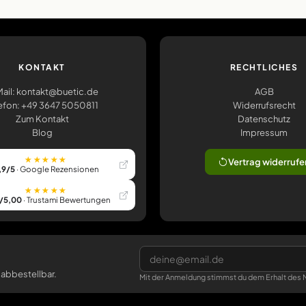
KONTAKT
RECHTLICHES
ail: kontakt@buetic.de
AGB
efon: +49 3647 5050811
Widerrufsrecht
Zum Kontakt
Datenschutz
Blog
Impressum
★★★★★
Vertrag widerrufe
,9/5
· Google Rezensionen
★★★★★
/5,00
· Trustami Bewertungen
 abbestellbar.
Mit der Anmeldung stimmst du dem Erhalt des N