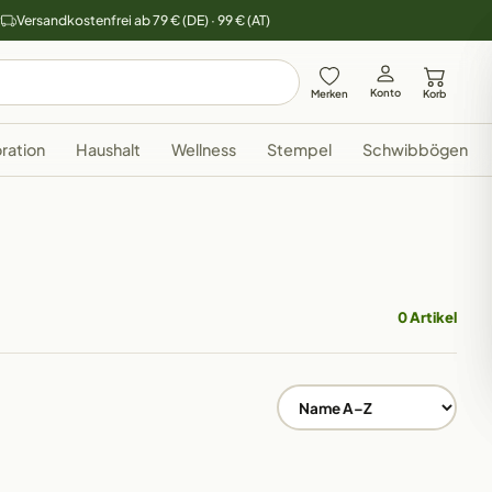
y
Versandkostenfrei ab 79 € (DE) · 99 € (AT)
Konto
Merken
Korb
ration
Haushalt
Wellness
Stempel
Schwibbögen
0 Artikel