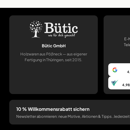
E-M
Tel
Bütic GmbH
Holzwaren aus Pößneck — aus eigener
Fertigung in Thüringen, seit 2015.
4
4,98
10 % Willkommensrabatt sichern
Newsletter abonnieren: neue Motive, Aktionen & Tipps. Jederzeit