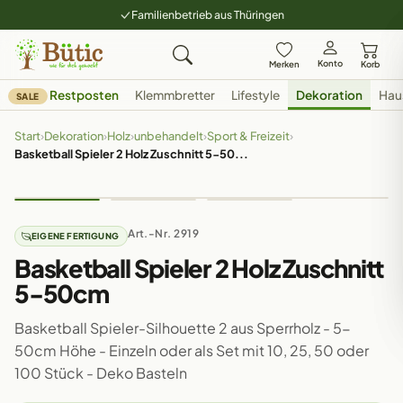
Familienbetrieb aus Thüringen
Konto
Merken
Korb
Restposten
Klemmbretter
Lifestyle
Dekoration
Hau
SALE
Start
›
Dekoration
›
Holz
›
unbehandelt
›
Sport & Freizeit
›
Basketball Spieler 2 Holz Zuschnitt 5-50...
Art.-Nr. 2919
EIGENE FERTIGUNG
Basketball Spieler 2 Holz Zuschnitt
5-50cm
Basketball Spieler-Silhouette 2 aus Sperrholz - 5-
50cm Höhe - Einzeln oder als Set mit 10, 25, 50 oder
100 Stück - Deko Basteln