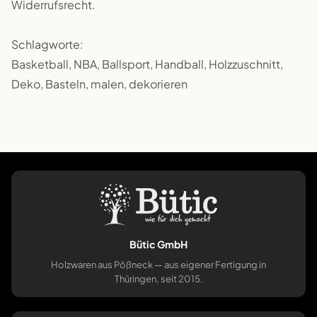
Widerrufsrecht.
Schlagworte:
Basketball, NBA, Ballsport, Handball, Holzzuschnitt,
Deko, Basteln, malen, dekorieren
Bütic GmbH
Holzwaren aus Pößneck — aus eigener Fertigung in
Thüringen, seit 2015.