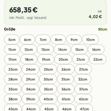
658,35 €
AB
4,02 €
inkl. MwSt. · zzgl. Versand
Größe
50cm
5cm
6cm
7cm
8cm
9cm
10cm
11cm
12cm
13cm
14cm
15cm
16cm
17cm
18cm
19cm
20cm
21cm
22cm
23cm
24cm
25cm
26cm
27cm
28cm
29cm
30cm
31cm
32cm
33cm
34cm
35cm
36cm
37cm
38cm
39cm
40cm
41cm
42cm
43cm
44cm
45cm
46cm
47cm