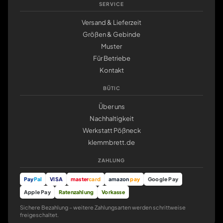
SERVICE
Versand & Lieferzeit
Größen & Gebinde
Muster
Für Betriebe
Kontakt
BÜTIC
Über uns
Nachhaltigkeit
Werkstatt Pößneck
klemmbrett.de
ZAHLUNG
Pay
Pal
VISA
master
card
amazon
pay
Google Pay
Apple Pay
Ratenzahlung
Vorkasse
Sichere Bezahlung – weitere Zahlungsarten werden schrittweise
freigeschaltet.