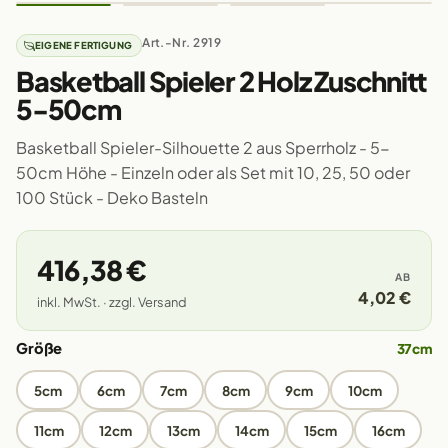
Art.-Nr. 2919
EIGENE FERTIGUNG
Basketball Spieler 2 Holz Zuschnitt
5-50cm
Basketball Spieler-Silhouette 2 aus Sperrholz - 5-
50cm Höhe - Einzeln oder als Set mit 10, 25, 50 oder
100 Stück - Deko Basteln
416,38 €
AB
4,02 €
inkl. MwSt. · zzgl. Versand
Größe
37cm
5cm
6cm
7cm
8cm
9cm
10cm
11cm
12cm
13cm
14cm
15cm
16cm