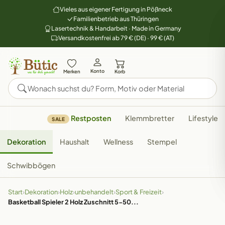
Vieles aus eigener Fertigung in Pößneck
Familienbetrieb aus Thüringen
Lasertechnik & Handarbeit · Made in Germany
Versandkostenfrei ab 79 € (DE) · 99 € (AT)
Konto
Merken
Korb
Restposten
Klemmbretter
Lifestyle
SALE
Dekoration
Haushalt
Wellness
Stempel
Schwibbögen
Start
›
Dekoration
›
Holz
›
unbehandelt
›
Sport & Freizeit
›
Basketball Spieler 2 Holz Zuschnitt 5-50...