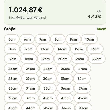
1.024,87 €
AB
4,43 €
inkl. MwSt. · zzgl. Versand
Größe
50cm
5cm
6cm
7cm
8cm
9cm
10cm
11cm
12cm
13cm
14cm
15cm
16cm
17cm
18cm
19cm
20cm
21cm
22cm
23cm
24cm
25cm
26cm
27cm
28cm
29cm
30cm
31cm
32cm
33cm
34cm
35cm
36cm
37cm
38cm
39cm
40cm
41cm
42cm
43cm
44cm
45cm
46cm
47cm