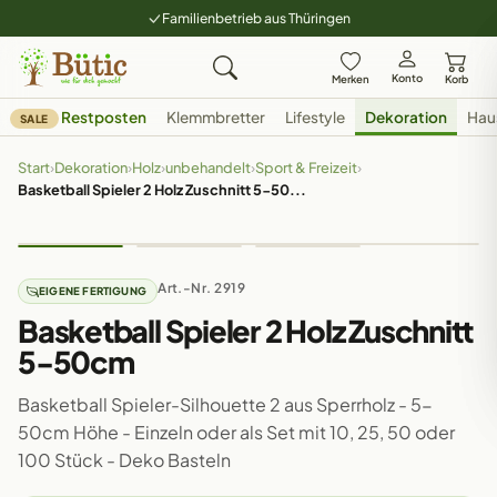
Familienbetrieb aus Thüringen
Konto
Merken
Korb
Restposten
Klemmbretter
Lifestyle
Dekoration
Hau
SALE
Start
›
Dekoration
›
Holz
›
unbehandelt
›
Sport & Freizeit
›
Basketball Spieler 2 Holz Zuschnitt 5-50...
Art.-Nr. 2919
EIGENE FERTIGUNG
Basketball Spieler 2 Holz Zuschnitt
5-50cm
Basketball Spieler-Silhouette 2 aus Sperrholz - 5-
50cm Höhe - Einzeln oder als Set mit 10, 25, 50 oder
100 Stück - Deko Basteln