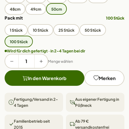
48cm
49cm
50cm
Pack mit
100 Stück
1 Stück
10 Stück
25 Stück
50 Stück
100 Stück
Wird für dich gefertigt · in 2–4 Tagen bei dir
Menge wählen
In den Warenkorb
Merken
Fertigung/Versand in 2–
Aus eigener Fertigung in
4 Tagen
Pößneck
Familienbetrieb seit
Ab 79 €
2015
versandkostenfrei