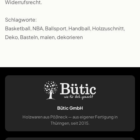
Widerrufsrecht.
Schlagworte:
Basketball, NBA, Ballsport, Handball, Holzzuschnitt,
Deko, Basteln, malen, dekorieren
Bütic GmbH
Holzwaren aus Pößneck — aus eigener Fertigung in
Thüringen, seit 2015.