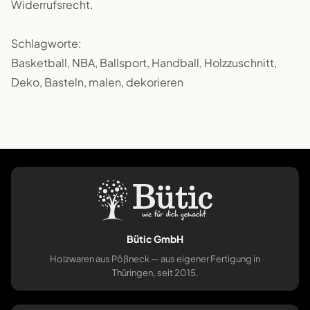
Widerrufsrecht.
Schlagworte:
Basketball, NBA, Ballsport, Handball, Holzzuschnitt,
Deko, Basteln, malen, dekorieren
Bütic GmbH
Holzwaren aus Pößneck — aus eigener Fertigung in
Thüringen, seit 2015.