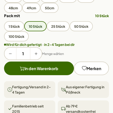
48cm
49cm
50cm
Pack mit
10 Stück
1 Stück
10 Stück
25 Stück
50 Stück
100 Stück
Wird für dich gefertigt · in 2–4 Tagen bei dir
Menge wählen
In den Warenkorb
Merken
Fertigung/Versand in 2–
Aus eigener Fertigung in
4 Tagen
Pößneck
Familienbetrieb seit
Ab 79 €
2015
versandkostenfrei