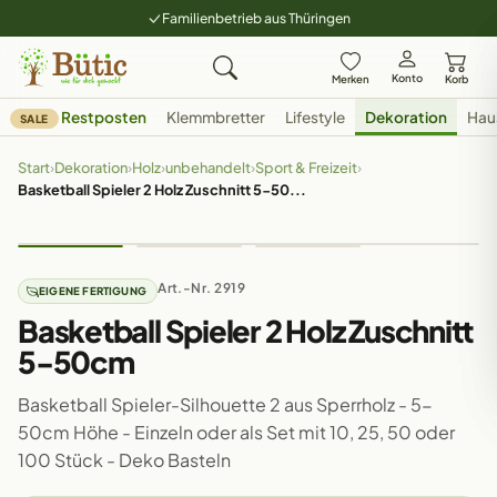
Familienbetrieb aus Thüringen
Konto
Merken
Korb
Restposten
Klemmbretter
Lifestyle
Dekoration
Hau
SALE
Start
›
Dekoration
›
Holz
›
unbehandelt
›
Sport & Freizeit
›
Basketball Spieler 2 Holz Zuschnitt 5-50...
Art.-Nr. 2919
EIGENE FERTIGUNG
Basketball Spieler 2 Holz Zuschnitt
5-50cm
Basketball Spieler-Silhouette 2 aus Sperrholz - 5-
50cm Höhe - Einzeln oder als Set mit 10, 25, 50 oder
100 Stück - Deko Basteln