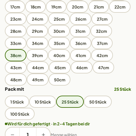
17cm
18cm
19cm
20cm
21cm
22cm
23cm
24cm
25cm
26cm
27cm
28cm
29cm
30cm
31cm
32cm
33cm
34cm
35cm
36cm
37cm
38cm
39cm
40cm
41cm
42cm
43cm
44cm
45cm
46cm
47cm
48cm
49cm
50cm
Pack mit
25 Stück
1 Stück
10 Stück
25 Stück
50 Stück
100 Stück
Wird für dich gefertigt · in 2–4 Tagen bei dir
Menge wählen