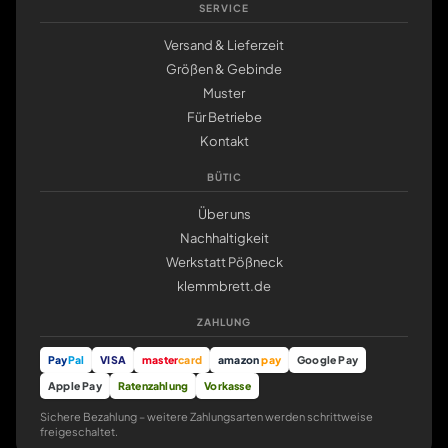
SERVICE
Versand & Lieferzeit
Größen & Gebinde
Muster
Für Betriebe
Kontakt
BÜTIC
Über uns
Nachhaltigkeit
Werkstatt Pößneck
klemmbrett.de
ZAHLUNG
Pay
Pal
VISA
master
card
amazon
pay
Google Pay
Apple Pay
Ratenzahlung
Vorkasse
Sichere Bezahlung – weitere Zahlungsarten werden schrittweise
freigeschaltet.