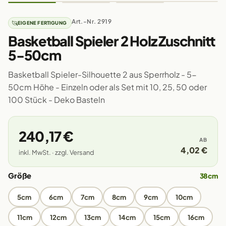
Art.-Nr. 2919
EIGENE FERTIGUNG
Basketball Spieler 2 Holz Zuschnitt
5-50cm
Basketball Spieler-Silhouette 2 aus Sperrholz - 5-
50cm Höhe - Einzeln oder als Set mit 10, 25, 50 oder
100 Stück - Deko Basteln
240,17 €
AB
4,02 €
inkl. MwSt. · zzgl. Versand
Größe
38cm
5cm
6cm
7cm
8cm
9cm
10cm
11cm
12cm
13cm
14cm
15cm
16cm