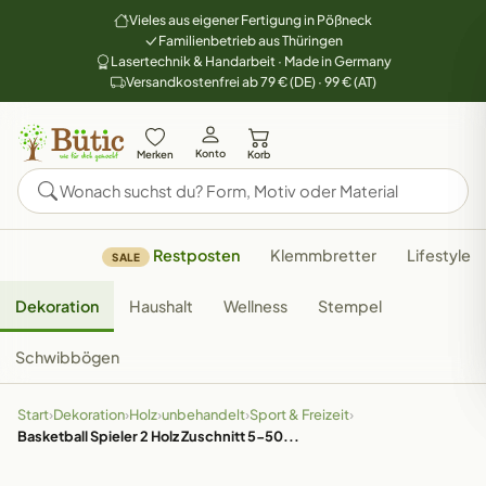
Vieles aus eigener Fertigung in Pößneck
Familienbetrieb aus Thüringen
Lasertechnik & Handarbeit · Made in Germany
Versandkostenfrei ab 79 € (DE) · 99 € (AT)
Konto
Merken
Korb
Restposten
Klemmbretter
Lifestyle
SALE
Dekoration
Haushalt
Wellness
Stempel
Schwibbögen
Start
›
Dekoration
›
Holz
›
unbehandelt
›
Sport & Freizeit
›
Basketball Spieler 2 Holz Zuschnitt 5-50...