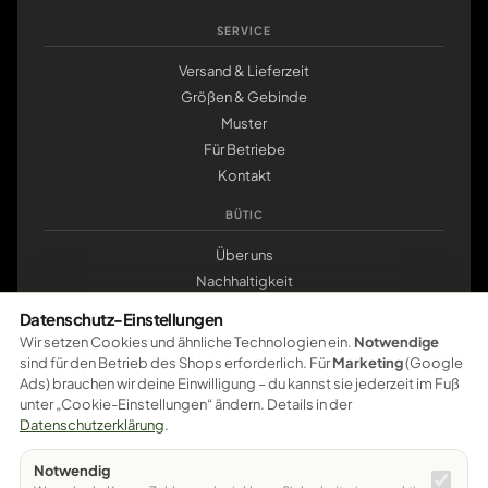
SERVICE
Versand & Lieferzeit
Größen & Gebinde
Muster
Für Betriebe
Kontakt
BÜTIC
Über uns
Nachhaltigkeit
Werkstatt Pößneck
Datenschutz-Einstellungen
klemmbrett.de
Wir setzen Cookies und ähnliche Technologien ein.
Notwendige
sind für den Betrieb des Shops erforderlich. Für
Marketing
(Google
ZAHLUNG
Ads) brauchen wir deine Einwilligung – du kannst sie jederzeit im Fuß
unter „Cookie-Einstellungen“ ändern. Details in der
Pay
Pal
VISA
master
card
amazon
pay
Google Pay
Datenschutzerklärung
.
Apple Pay
Ratenzahlung
Vorkasse
Notwendig
Sichere Bezahlung – weitere Zahlungsarten werden schrittweise