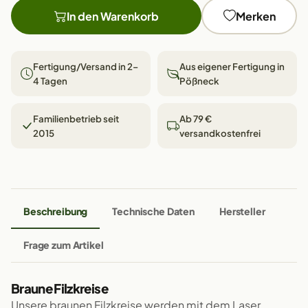
In den Warenkorb
Merken
Fertigung/Versand in 2–
Aus eigener Fertigung in
4 Tagen
Pößneck
Familienbetrieb seit
Ab 79 €
2015
versandkostenfrei
Beschreibung
Technische Daten
Hersteller
Frage zum Artikel
Braune Filzkreise
Unsere braunen Filzkreise werden mit dem Laser