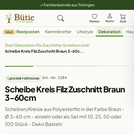
Familienbetrieb aus Thüringen
Konto
Merken
Korb
Restposten
Klemmbretter
Lifestyle
Dekoration
Hau
SALE
Start
›
Dekoration
›
Filz
›
Zuschnitte
›
Scheiben rund
›
Scheibe Kreis Filz Zuschnitt Braun 3-60c...
Art.-Nr. 3284
EIGENE FERTIGUNG
Scheibe Kreis Filz Zuschnitt Braun
3-60cm
Scheiben/Kreise aus Polyesterfilz in der Farbe Braun -
Ø 3-60 cm - einzeln oder als Set mit 10, 25, 50 oder
100 Stück - Deko Basteln