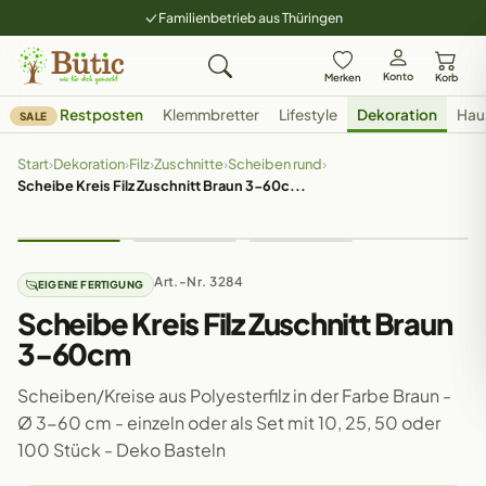
Familienbetrieb aus Thüringen
Konto
Merken
Korb
Restposten
Klemmbretter
Lifestyle
Dekoration
Hau
SALE
Start
›
Dekoration
›
Filz
›
Zuschnitte
›
Scheiben rund
›
Scheibe Kreis Filz Zuschnitt Braun 3-60c...
Art.-Nr. 3284
EIGENE FERTIGUNG
Scheibe Kreis Filz Zuschnitt Braun
3-60cm
Scheiben/Kreise aus Polyesterfilz in der Farbe Braun -
Ø 3-60 cm - einzeln oder als Set mit 10, 25, 50 oder
100 Stück - Deko Basteln