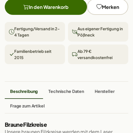
In den Warenkorb
Merken
Fertigung/Versand in 2–
Aus eigener Fertigung in
4 Tagen
Pößneck
Familienbetrieb seit
Ab 79 €
2015
versandkostenfrei
Beschreibung
Technische Daten
Hersteller
Frage zum Artikel
Braune Filzkreise
Unsere braunen Filzkreise werden mit dem Laser