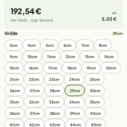
192,54 €
AB
5,03 €
inkl. MwSt. · zzgl. Versand
Größe
29cm
3cm
4cm
5cm
6cm
7cm
8cm
9cm
10cm
11cm
12cm
13cm
14cm
15cm
16cm
17cm
18cm
19cm
20cm
21cm
22cm
23cm
24cm
25cm
26cm
27cm
28cm
29cm
30cm
31cm
32cm
33cm
34cm
35cm
36cm
37cm
38cm
39cm
40cm
41cm
42cm
43cm
44cm
45cm