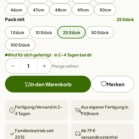
46cm
47cm
48cm
49cm
50cm
Pack mit
25 Stück
1 Stück
10 Stück
25 Stück
50 Stück
100 Stück
Wird für dich gefertigt · in 2–4 Tagen bei dir
Menge wählen
In den Warenkorb
Merken
Fertigung/Versand in 2–
Aus eigener Fertigung in
4 Tagen
Pößneck
Familienbetrieb seit
Ab 79 €
2015
versandkostenfrei