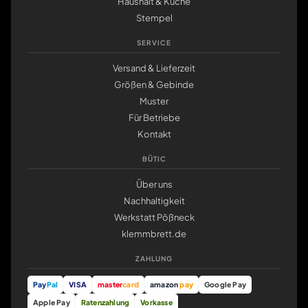
Haushalt & Küche
Stempel
SERVICE
Versand & Lieferzeit
Größen & Gebinde
Muster
Für Betriebe
Kontakt
BÜTIC
Über uns
Nachhaltigkeit
Werkstatt Pößneck
klemmbrett.de
ZAHLUNG
Pay
Pal
VISA
master
card
amazon
pay
Google Pay
Apple Pay
Ratenzahlung
Vorkasse