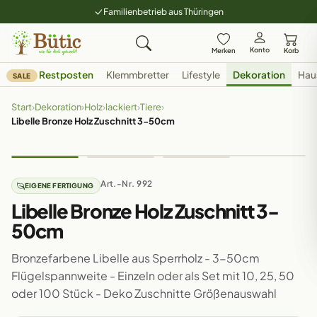
Familienbetrieb aus Thüringen
Konto
Merken
Korb
Restposten
Klemmbretter
Lifestyle
Dekoration
Hau
SALE
Start
›
Dekoration
›
Holz
›
lackiert
›
Tiere
›
Libelle Bronze Holz Zuschnitt 3-50cm
Art.-Nr. 992
EIGENE FERTIGUNG
Libelle Bronze Holz Zuschnitt 3-
50cm
Bronzefarbene Libelle aus Sperrholz - 3-50cm
Flügelspannweite - Einzeln oder als Set mit 10, 25, 50
oder 100 Stück - Deko Zuschnitte Größenauswahl