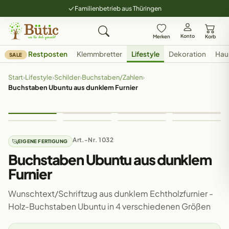
Familienbetrieb aus Thüringen
Konto
Merken
Korb
Restposten
Klemmbretter
Lifestyle
Dekoration
Hau
SALE
Start
›
Lifestyle
›
Schilder
›
Buchstaben/Zahlen
›
Buchstaben Ubuntu aus dunklem Furnier
Art.-Nr. 1032
EIGENE FERTIGUNG
Buchstaben Ubuntu aus dunklem
Furnier
Wunschtext/Schriftzug aus dunklem Echtholzfurnier -
Holz-Buchstaben Ubuntu in 4 verschiedenen Größen