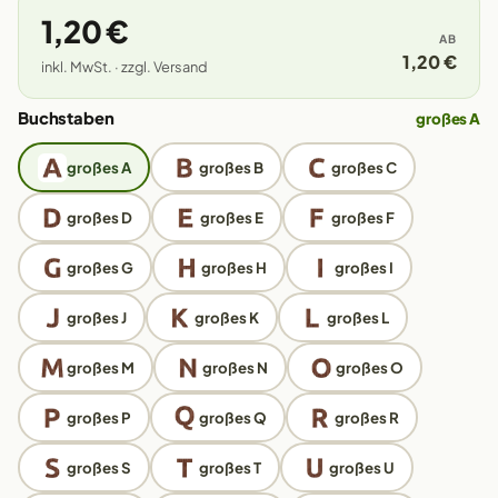
1,20 €
AB
1,20 €
inkl. MwSt. · zzgl. Versand
Buchstaben
großes A
großes A
großes B
großes C
großes D
großes E
großes F
großes G
großes H
großes I
großes J
großes K
großes L
großes M
großes N
großes O
großes P
großes Q
großes R
großes S
großes T
großes U