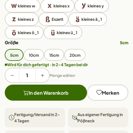
kleines w
kleines x
kleines y
kleines z
Eszett
kleines ä_1
kleines ö_1
kleines ü_1
Größe
5cm
5cm
10cm
15cm
20cm
Wird für dich gefertigt · in 2–4 Tagen bei dir
Menge wählen
In den Warenkorb
Merken
Fertigung/Versand in 2–
Aus eigener Fertigung in
4 Tagen
Pößneck