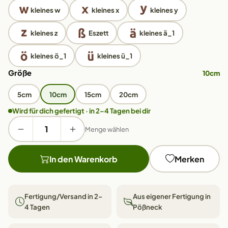
kleines w
kleines x
kleines y
kleines z
Eszett
kleines ä_1
kleines ö_1
kleines ü_1
Größe
10cm
5cm
10cm
15cm
20cm
Wird für dich gefertigt · in 2–4 Tagen bei dir
Menge wählen
In den Warenkorb
Merken
Fertigung/Versand in 2–
Aus eigener Fertigung in
4 Tagen
Pößneck