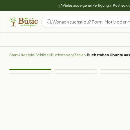
Vieles aus eigener Fertigung in Pößneck
Start
›
Lifestyle
›
Schilder
›
Buchstaben/Zahlen
›
Buchstaben Ubuntu aus