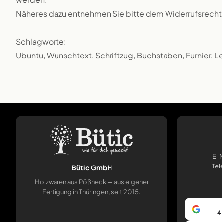
Näheres dazu entnehmen Sie bitte dem Widerrufsrecht
Schlagworte:
Ubuntu, Wunschtext, Schriftzug, Buchstaben, Furnier, L
E-M
Tel
Bütic GmbH
Holzwaren aus Pößneck — aus eigener
Fertigung in Thüringen, seit 2015.
4