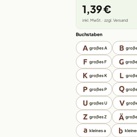
1,39 €
inkl. MwSt. · zzgl. Versand
Buchstaben
großes A
große
großes F
große
großes K
große
großes P
groß
großes U
große
großes Z
große
kleines a
kleine