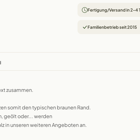
Fertigung/Versand in 2–4
Familienbetrieb seit 2015
l
text zusammen.
zen somit den typischen braunen Rand.
n, geölt oder... werden
lz in unseren weiteren Angeboten an.