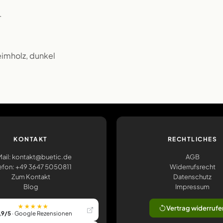
.
eimholz, dunkel
KONTAKT
RECHTLICHES
ail: kontakt@buetic.de
AGB
efon: +49 3647 5050811
Widerrufsrecht
Zum Kontakt
Datenschutz
Blog
Impressum
★★★★★
Vertrag widerrufe
,9/5
· Google Rezensionen