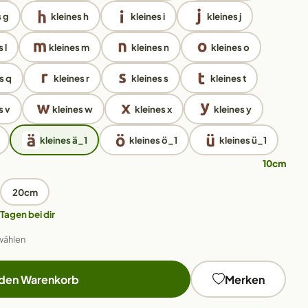
s g
kleines h
kleines i
kleines j
 l
kleines m
kleines n
kleines o
s q
kleines r
kleines s
kleines t
s v
kleines w
kleines x
kleines y
kleines ä_1
kleines ö_1
kleines ü_1
10cm
20cm
 Tagen bei dir
wählen
 den Warenkorb
Merken