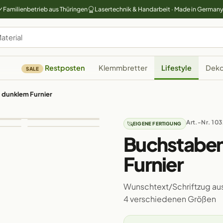
Familienbetrieb aus Thüringen
Lasertechnik & Handarbeit · Made in German
Restposten
Klemmbretter
Lifestyle
Deko
SALE
 dunklem Furnier
Art.-Nr. 10
EIGENE FERTIGUNG
Buchstaben
Furnier
Wunschtext/Schriftzug aus
4 verschiedenen Größen