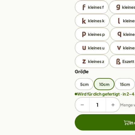
kleines f
kleine
kleines k
kleines
kleines p
kleine
kleines u
kleine
kleines z
Eszett
Größe
5cm
10cm
15cm
Wird für dich gefertigt · in 2–4
Menge 
In