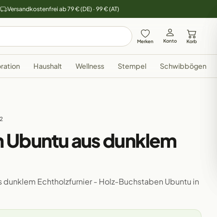
y
Versandkostenfrei ab 79 € (DE) · 99 € (AT)
Konto
Merken
Korb
ration
Haushalt
Wellness
Stempel
Schwibbögen
32
 Ubuntu aus dunklem
 dunklem Echtholzfurnier - Holz-Buchstaben Ubuntu in