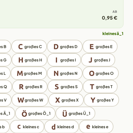
AB
0,95 €
kleines ä_1
s B
großes C
großes D
großes E
s G
großes H
großes I
großes J
s L
großes M
großes N
großes O
es Q
großes R
großes S
großes T
s V
großes W
großes X
großes Y
s Ä_1
großes Ö_1
großes Ü_1
s b
kleines c
kleines d
kleines e