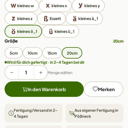
kleines w
kleines x
kleines y
kleines z
Eszett
kleines ä_1
kleines ö_1
kleines ü_1
Größe
20cm
5cm
10cm
15cm
20cm
Wird für dich gefertigt · in 2–4 Tagen bei dir
Menge wählen
In den Warenkorb
Merken
Fertigung/Versand in 2–
Aus eigener Fertigung in
4 Tagen
Pößneck