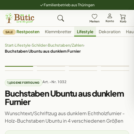
Familienbetrieb aus Thüringen
Konto
Merken
Korb
Restposten
Klemmbretter
Lifestyle
Dekoration
Hau
SALE
Start
›
Lifestyle
›
Schilder
›
Buchstaben/Zahlen
›
Buchstaben Ubuntu aus dunklem Furnier
Art.-Nr. 1032
EIGENE FERTIGUNG
Buchstaben Ubuntu aus dunklem
Furnier
Wunschtext/Schriftzug aus dunklem Echtholzfurnier -
Holz-Buchstaben Ubuntu in 4 verschiedenen Größen