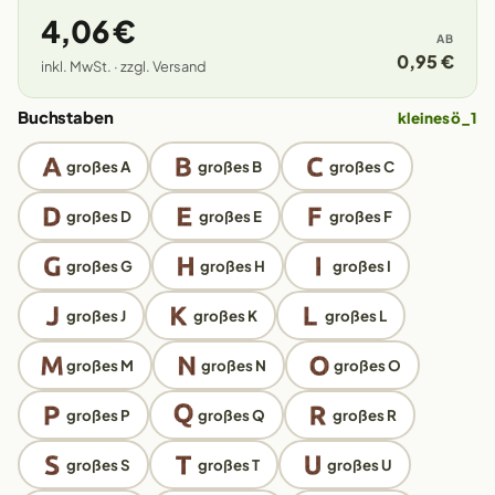
4,06 €
AB
0,95 €
inkl. MwSt. · zzgl. Versand
Buchstaben
kleines ö_1
großes A
großes B
großes C
großes D
großes E
großes F
großes G
großes H
großes I
großes J
großes K
großes L
großes M
großes N
großes O
großes P
großes Q
großes R
großes S
großes T
großes U