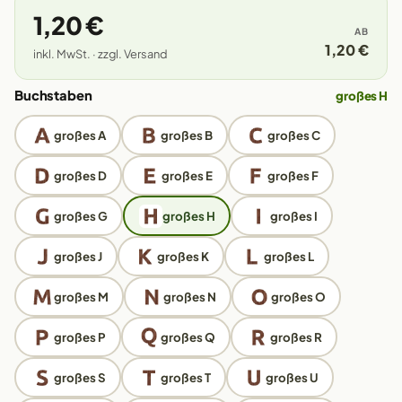
1,20 €
AB
1,20 €
inkl. MwSt. · zzgl. Versand
Buchstaben
großes H
großes A
großes B
großes C
großes D
großes E
großes F
großes G
großes H
großes I
großes J
großes K
großes L
großes M
großes N
großes O
großes P
großes Q
großes R
großes S
großes T
großes U