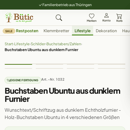
Familienbetrieb aus Thüringen
Konto
Merken
Korb
Restposten
Klemmbretter
Lifestyle
Dekoration
Hau
SALE
Start
›
Lifestyle
›
Schilder
›
Buchstaben/Zahlen
›
Buchstaben Ubuntu aus dunklem Furnier
Art.-Nr. 1032
EIGENE FERTIGUNG
Buchstaben Ubuntu aus dunklem
Furnier
Wunschtext/Schriftzug aus dunklem Echtholzfurnier -
Holz-Buchstaben Ubuntu in 4 verschiedenen Größen