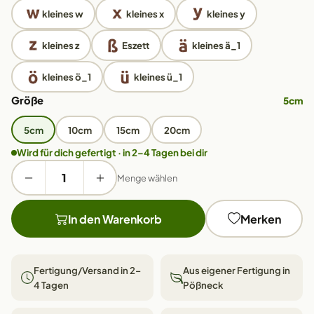
kleines w
kleines x
kleines y
kleines z
Eszett
kleines ä_1
kleines ö_1
kleines ü_1
Größe
5cm
5cm
10cm
15cm
20cm
Wird für dich gefertigt · in 2–4 Tagen bei dir
Menge wählen
In den Warenkorb
Merken
Fertigung/Versand in 2–
Aus eigener Fertigung in
4 Tagen
Pößneck