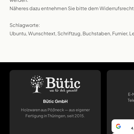
Näheres dazu entnehmen Sie bitte dem Widerrufsrecht
Schlagworte:
Ubuntu, Wunschtext, Schriftzug, Buchstaben, Furnier, L
E-M
Tel
Bütic GmbH
Holzwaren aus Pößneck — aus eigener
Fertigung in Thüringen, seit 2015.
4