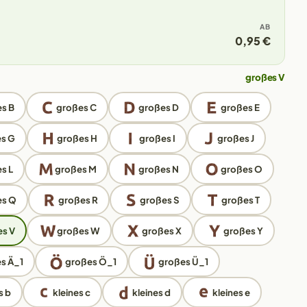
AB
0,95 €
großes V
s B
großes C
großes D
großes E
s G
großes H
großes I
großes J
s L
großes M
großes N
großes O
es Q
großes R
großes S
großes T
s V
großes W
großes X
großes Y
s Ä_1
großes Ö_1
großes Ü_1
s b
kleines c
kleines d
kleines e