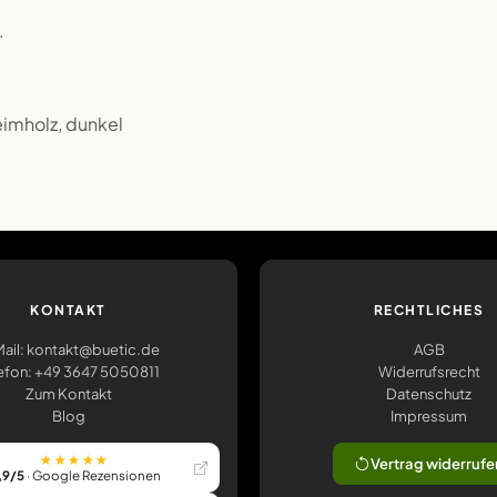
.
eimholz, dunkel
KONTAKT
RECHTLICHES
ail: kontakt@buetic.de
AGB
efon: +49 3647 5050811
Widerrufsrecht
Zum Kontakt
Datenschutz
Blog
Impressum
★★★★★
Vertrag widerrufe
,9/5
· Google Rezensionen