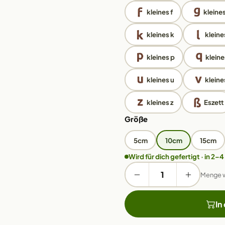
kleines f
kleine
kleines k
kleines
kleines p
kleine
kleines u
kleine
kleines z
Eszett
Größe
5cm
10cm
15cm
Wird für dich gefertigt · in 2–4
Menge 
In