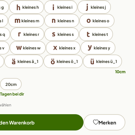
s g
kleines h
kleines i
kleines j
 l
kleines m
kleines n
kleines o
s q
kleines r
kleines s
kleines t
s v
kleines w
kleines x
kleines y
kleines ä_1
kleines ö_1
kleines ü_1
10cm
20cm
 Tagen bei dir
wählen
 den Warenkorb
Merken