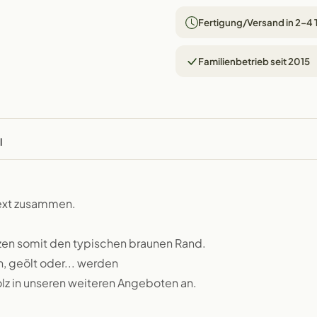
Fertigung/Versand in 2–4
Familienbetrieb seit 2015
l
text zusammen.
zen somit den typischen braunen Rand.
n, geölt oder... werden
lz in unseren weiteren Angeboten an.