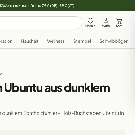
y
Versandkostenfrei ab 79 € (DE) · 99 € (AT)
Konto
Merken
Korb
ration
Haushalt
Wellness
Stempel
Schwibbögen
32
 Ubuntu aus dunklem
 dunklem Echtholzfurnier - Holz-Buchstaben Ubuntu in