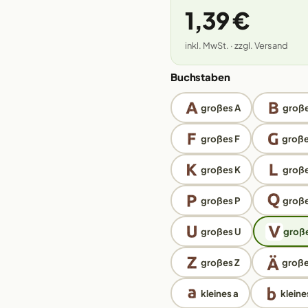
1,39 €
inkl. MwSt. · zzgl. Versand
Buchstaben
großes A
große
großes F
große
großes K
große
großes P
groß
großes U
große
großes Z
große
kleines a
kleine