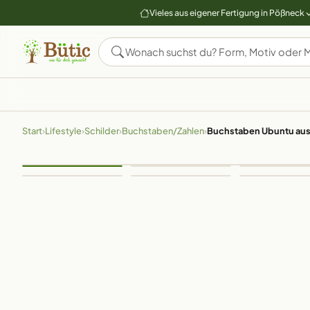
Vieles aus eigener Fertigung in Pößneck
Start
›
Lifestyle
›
Schilder
›
Buchstaben/Zahlen
›
Buchstaben Ubuntu aus