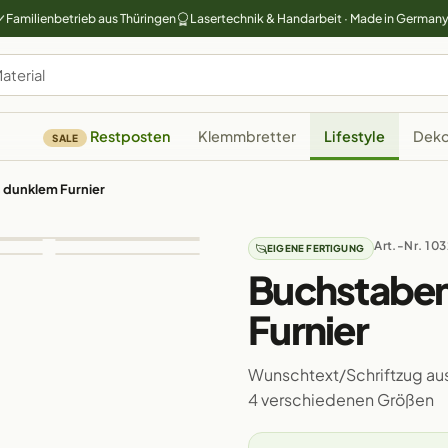
Familienbetrieb aus Thüringen
Lasertechnik & Handarbeit · Made in German
Restposten
Klemmbretter
Lifestyle
Deko
SALE
 dunklem Furnier
Art.-Nr. 10
EIGENE FERTIGUNG
Buchstaben
Furnier
Wunschtext/Schriftzug aus
4 verschiedenen Größen