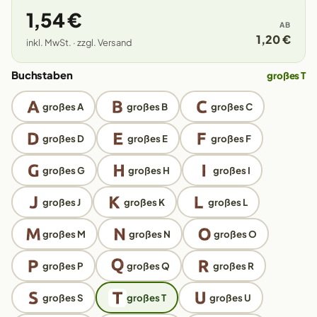
1,54 €
AB
1,20 €
inkl. MwSt. · zzgl. Versand
Buchstaben
großes T
großes A
großes B
großes C
großes D
großes E
großes F
großes G
großes H
großes I
großes J
großes K
großes L
großes M
großes N
großes O
großes P
großes Q
großes R
großes S
großes T
großes U