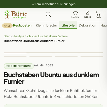
Familienbetrieb aus Thüringen
Konto
Merken
Korb
Restposten
Klemmbretter
Lifestyle
Dekoration
Hau
SALE
Start
›
Lifestyle
›
Schilder
›
Buchstaben/Zahlen
›
Buchstaben Ubuntu aus dunklem Furnier
Art.-Nr. 1032
EIGENE FERTIGUNG
Buchstaben Ubuntu aus dunklem
Furnier
Wunschtext/Schriftzug aus dunklem Echtholzfurnier -
Holz-Buchstaben Ubuntu in 4 verschiedenen Größen