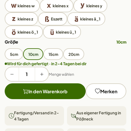
kleines w
kleines x
kleines y
kleines z
Eszett
kleines ä_1
kleines ö_1
kleines ü_1
Größe
10cm
5cm
10cm
15cm
20cm
Wird für dich gefertigt · in 2–4 Tagen bei dir
Menge wählen
In den Warenkorb
Merken
Fertigung/Versand in 2–
Aus eigener Fertigung in
4 Tagen
Pößneck