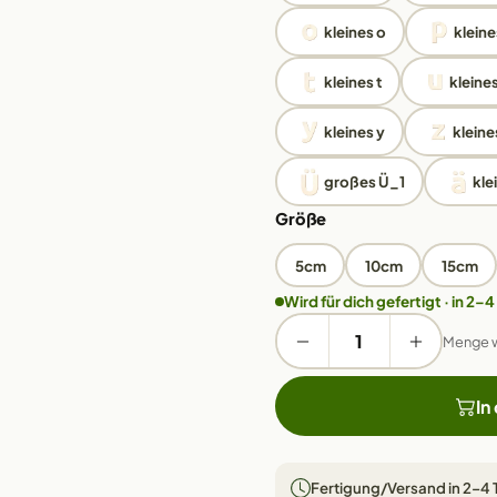
kleines o
kleine
kleines t
kleines
kleines y
kleine
großes Ü_1
kle
Größe
5cm
10cm
15cm
Wird für dich gefertigt · in 2–4
Menge 
In
Fertigung/Versand in 2–4