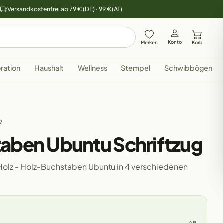
y
Versandkostenfrei ab 79 € (DE) · 99 € (AT)
Konto
Merken
Korb
ration
Haushalt
Wellness
Stempel
Schwibbögen
27
taben Ubuntu Schriftzug
Holz - Holz-Buchstaben Ubuntu in 4 verschiedenen
AB