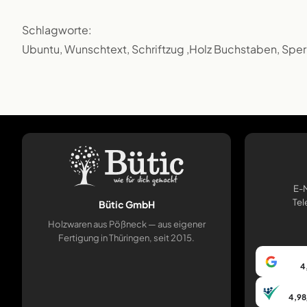
Schlagworte:
Ubuntu, Wunschtext, Schriftzug ,Holz Buchstaben, Sper
E-M
Tel
Bütic GmbH
Holzwaren aus Pößneck — aus eigener
Fertigung in Thüringen, seit 2015.
4
4,98