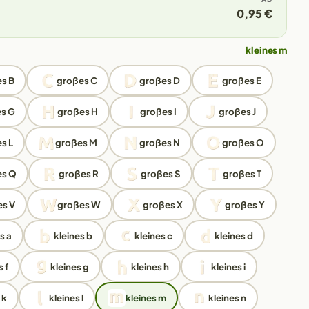
0,95 €
kleines m
s B
großes C
großes D
großes E
s G
großes H
großes I
großes J
s L
großes M
großes N
großes O
es Q
großes R
großes S
großes T
s V
großes W
großes X
großes Y
s a
kleines b
kleines c
kleines d
 f
kleines g
kleines h
kleines i
 k
kleines l
kleines m
kleines n