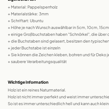
+ Material: Pappelsperrholz
+ Materialstärke: 3mm
+ Schriftart: Ubuntu
+ Höhe je nach Wunsch auswählbar in 5cm, 10cm, 15c
+ einige Großbuchstaben haben "Schnörkel", die über
+ die Buchstaben sind gelasert, besitzen den typische
+ jeder Buchstabe ist einzeln
+ Sie können die Zeichen kleben, bohren und für Deko 
+ saubere Verarbeitungsqualität
Wichtige Information
Holz ist ein reines Naturmaterial.
Holz ist nicht immer perfekt und weist immer unterschie
So ist es immer unterschiedlich hell und kann auch klei