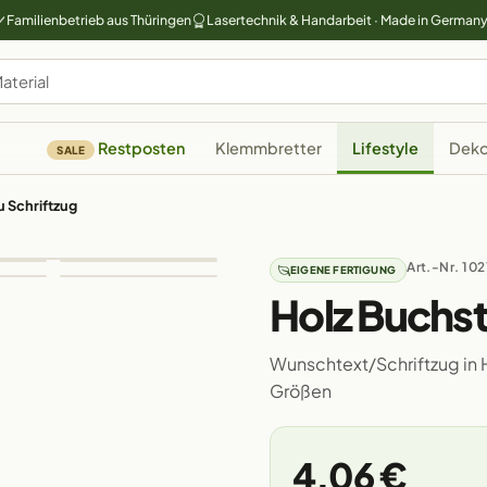
Familienbetrieb aus Thüringen
Lasertechnik & Handarbeit · Made in German
Restposten
Klemmbretter
Lifestyle
Deko
SALE
 Schriftzug
Art.-Nr. 10
EIGENE FERTIGUNG
Holz Buchs
Wunschtext/Schriftzug in 
Größen
4,06 €