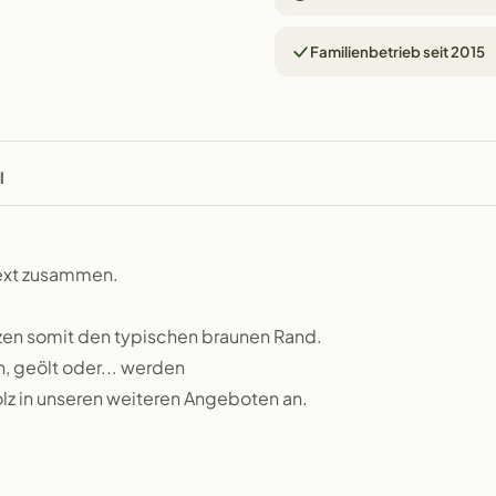
Familienbetrieb seit 2015
l
text zusammen.
zen somit den typischen braunen Rand.
n, geölt oder... werden
lz in unseren weiteren Angeboten an.