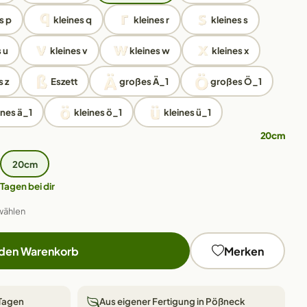
s p
kleines q
kleines r
kleines s
 u
kleines v
kleines w
kleines x
s z
Eszett
großes Ä_1
großes Ö_1
ines ä_1
kleines ö_1
kleines ü_1
20cm
20cm
 Tagen bei dir
wählen
 den Warenkorb
Merken
 Tagen
Aus eigener Fertigung in Pößneck