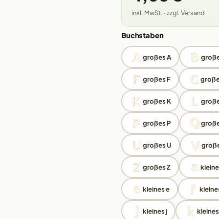
inkl. MwSt. · zzgl. Versand
Buchstaben
großes A
große
großes F
große
großes K
große
großes P
groß
großes U
große
großes Z
kleine
kleines e
kleines
kleines j
kleines