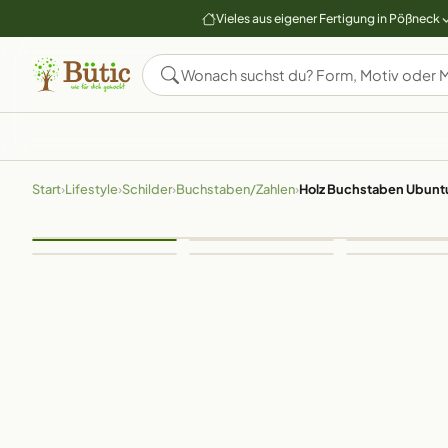
Vieles aus eigener Fertigung in Pößneck
Start
›
Lifestyle
›
Schilder
›
Buchstaben/Zahlen
›
Holz Buchstaben Ubuntu