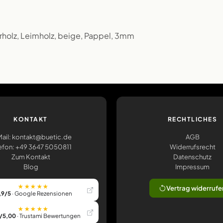
rholz, Leimholz, beige, Pappel, 3mm
KONTAKT
RECHTLICHES
ail: kontakt@buetic.de
AGB
efon: +49 3647 5050811
Widerrufsrecht
Zum Kontakt
Datenschutz
Blog
Impressum
★★★★★
Vertrag widerrufe
,9/5
· Google Rezensionen
★★★★★
/5,00
· Trustami Bewertungen