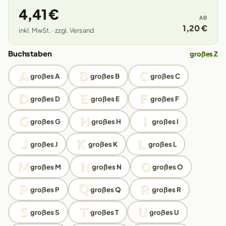
4,41 €
AB
1,20 €
inkl. MwSt. · zzgl. Versand
Buchstaben
großes Z
großes A
großes B
großes C
großes D
großes E
großes F
großes G
großes H
großes I
großes J
großes K
großes L
großes M
großes N
großes O
großes P
großes Q
großes R
großes S
großes T
großes U