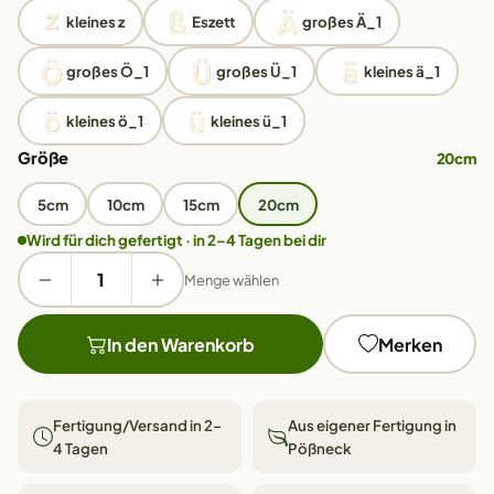
kleines z
Eszett
großes Ä_1
großes Ö_1
großes Ü_1
kleines ä_1
kleines ö_1
kleines ü_1
Größe
20cm
5cm
10cm
15cm
20cm
Wird für dich gefertigt · in 2–4 Tagen bei dir
Menge wählen
In den Warenkorb
Merken
Fertigung/Versand in 2–
Aus eigener Fertigung in
4 Tagen
Pößneck