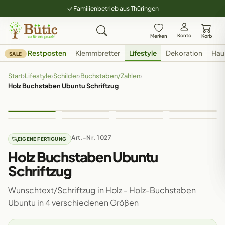
Familienbetrieb aus Thüringen
Konto
Merken
Korb
Restposten
Klemmbretter
Lifestyle
Dekoration
Hau
SALE
Start
›
Lifestyle
›
Schilder
›
Buchstaben/Zahlen
›
Holz Buchstaben Ubuntu Schriftzug
Art.-Nr. 1027
EIGENE FERTIGUNG
Holz Buchstaben Ubuntu
Schriftzug
Wunschtext/Schriftzug in Holz - Holz-Buchstaben
Ubuntu in 4 verschiedenen Größen