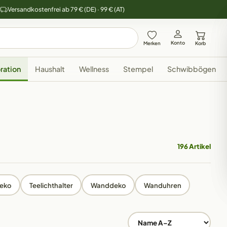
y
Versandkostenfrei ab 79 € (DE) · 99 € (AT)
Konto
Merken
Korb
ration
Haushalt
Wellness
Stempel
Schwibbögen
196 Artikel
deko
Teelichthalter
Wanddeko
Wanduhren