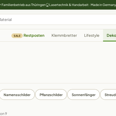
Familienbetrieb aus Thüringen
Lasertechnik & Handarbeit · Made in German
Restposten
Klemmbretter
Lifestyle
Deko
SALE
Namensschilder
Pflanzschilder
Sonnenfänger
Streu
von 9