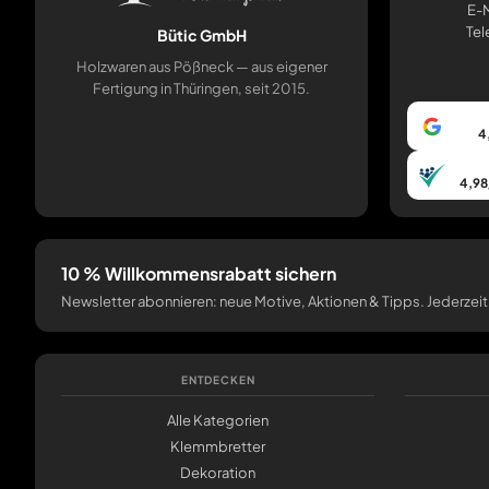
E-M
Tel
Bütic GmbH
Holzwaren aus Pößneck — aus eigener
Fertigung in Thüringen, seit 2015.
4
4,98
10 % Willkommensrabatt sichern
Newsletter abonnieren: neue Motive, Aktionen & Tipps. Jederzeit
ENTDECKEN
Alle Kategorien
Klemmbretter
Dekoration