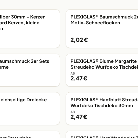
Silber 30mm - Kerzen
PLEXIGLAS® Baumschmuck 2e
EIGENE FERTIGUNG
dard Kerzen, kleine
Motiv-Schneeflocken
en
2,02 €
aumschmuck 2er Sets
PLEXIGLAS® Blume Margarite
G
EIGENE FERTIGUNG
erne
Streudeko Wurfdeko Tischd
AB
2,47 €
eichseitige Dreiecke
PLEXIGLAS® Hanfblatt Streu
G
EIGENE FERTIGUNG
Wurfdeko Tischdeko 30mm
AB
2,47 €