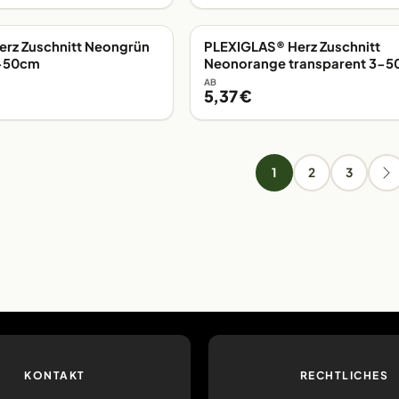
rz Zuschnitt Neongrün
PLEXIGLAS® Herz Zuschnitt
G
EIGENE FERTIGUNG
3-50cm
Neonorange transparent 3-
AB
5,37 €
1
2
3
KONTAKT
RECHTLICHES