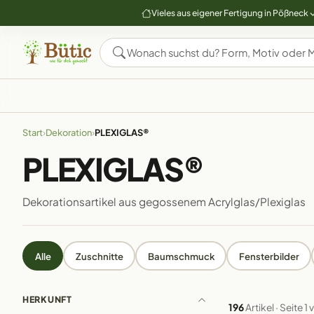
Vieles aus eigener Fertigung in Pößneck
Start
›
Dekoration
›
PLEXIGLAS®
PLEXIGLAS®
Dekorationsartikel aus gegossenem Acrylglas/Plexiglas
Alle
Zuschnitte
Baumschmuck
Fensterbilder
HERKUNFT
196
Artikel · Seite 1 