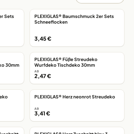
r Sets
PLEXIGLAS® Baumschmuck 2er Sets
EIGENE FERTIGUNG
Schneeflocken
3,45 €
PLEXIGLAS® Füße Streudeko
EIGENE FERTIGUNG
eko 30mm
Wurfdeko Tischdeko 30mm
AB
2,47 €
deko
PLEXIGLAS® Herz neonrot Streudeko
EIGENE FERTIGUNG
AB
3,41 €