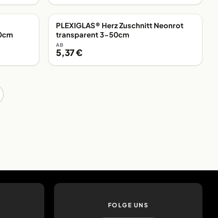
PLEXIGLAS® Herz Zuschnitt Neonrot
EIGENE FERTIGUNG
50cm
transparent 3-50cm
AB
5,37 €
FOLGE UNS