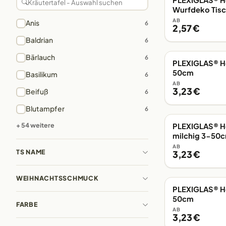
PLEXIGLAS® H
EIGENE FERTIGUN
Wurfdeko Tis
AB
Anis
6
2,57 €
Baldrian
6
Bärlauch
6
PLEXIGLAS® He
EIGENE FERTIGUN
50cm
Basilikum
6
AB
3,23 €
Beifuß
6
Blutampfer
6
+ 54 weitere
PLEXIGLAS® He
EIGENE FERTIGUN
milchig 3-50
AB
TS NAME
3,23 €
WEIHNACHTSSCHMUCK
PLEXIGLAS® He
EIGENE FERTIGUN
50cm
FARBE
AB
3,23 €