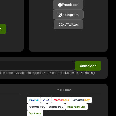
Facebook
Instagram
X / Twitter
n
Anmelden
ewsletters zu, Abmeldung jederzeit. Mehr in der
Datenschutzerklärung
.
ZAHLUNG
Pay
Pal
VISA
master
card
amazon
pay
Google Pay
Apple Pay
Ratenzahlung
Vorkasse