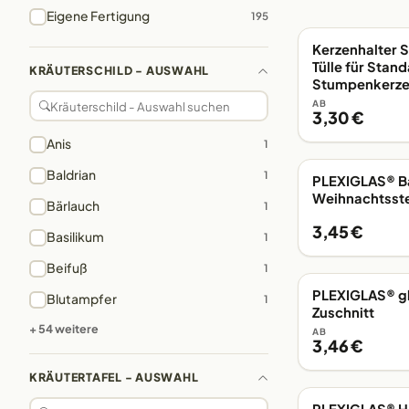
Eigene Fertigung
195
Kerzenhalter 
Tülle für Stan
KRÄUTERSCHILD - AUSWAHL
Stumpenkerz
AB
3,30 €
Anis
1
Baldrian
1
PLEXIGLAS® B
EIGENE FERTIGUN
Weihnachtsst
Bärlauch
1
3,45 €
Basilikum
1
Beifuß
1
PLEXIGLAS® gl
EIGENE FERTIGUN
Blutampfer
1
Zuschnitt
+ 54 weitere
AB
3,46 €
KRÄUTERTAFEL - AUSWAHL