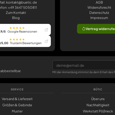
ail: kontakt@buetic.de
AGB
efon: +49 3647 5050811
Widerrufsrecht
Zum Kontakt
Datenschutz
Blog
Impressum
★★★★★
Vertrag widerrufe
,9/5
· Google Rezensionen
★★★★★
/5,00
· Trustami Bewertungen
 abbestellbar.
Mit der Anmeldung stimmst du dem Erhalt des N
SERVICE
BÜTIC
Versand & Lieferzeit
Über uns
Größen & Gebinde
Nachhaltigkeit
Muster
Werkstatt Pößneck