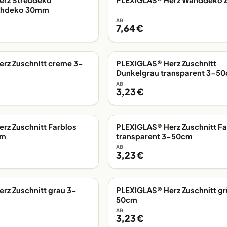
erz Streudeko
PLEXIGLAS® Herz Wanddeko Z
G
EIGENE FERTIGUNG
chdeko 30mm
AB
7,64 €
rz Zuschnitt creme 3-
PLEXIGLAS® Herz Zuschnitt
G
EIGENE FERTIGUNG
Dunkelgrau transparent 3-5
AB
3,23 €
rz Zuschnitt Farblos
PLEXIGLAS® Herz Zuschnitt Fa
G
EIGENE FERTIGUNG
cm
transparent 3-50cm
AB
3,23 €
rz Zuschnitt grau 3-
PLEXIGLAS® Herz Zuschnitt gr
G
EIGENE FERTIGUNG
50cm
AB
3,23 €