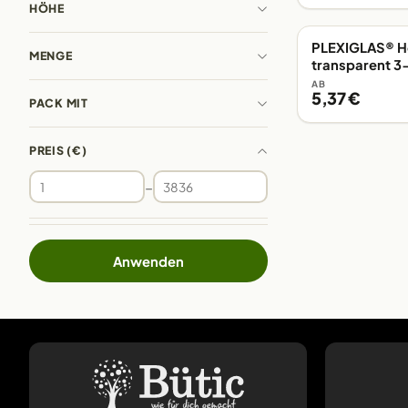
HÖHE
PLEXIGLAS® He
EIGENE FERTIGUN
MENGE
transparent 
AB
5,37 €
PACK MIT
PREIS (€)
–
Anwenden