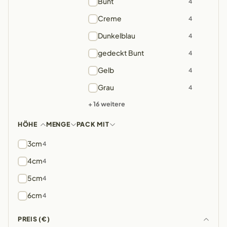
Bunt
4
Creme
4
Dunkelblau
4
gedeckt Bunt
4
Gelb
4
Grau
4
+ 16 weitere
HÖHE
MENGE
PACK MIT
3cm
4
4cm
4
5cm
4
6cm
4
PREIS (€)