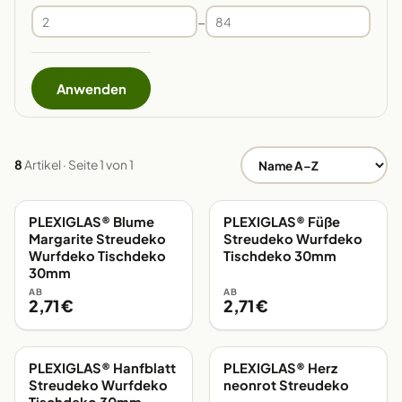
–
Anwenden
8
Artikel · Seite 1 von 1
PLEXIGLAS® Blume
PLEXIGLAS® Füße
EIGENE FERTIGUNG
EIGENE FERTIGUNG
Margarite Streudeko
Streudeko Wurfdeko
Wurfdeko Tischdeko
Tischdeko 30mm
30mm
AB
AB
2,71 €
2,71 €
PLEXIGLAS® Hanfblatt
PLEXIGLAS® Herz
EIGENE FERTIGUNG
EIGENE FERTIGUNG
Streudeko Wurfdeko
neonrot Streudeko