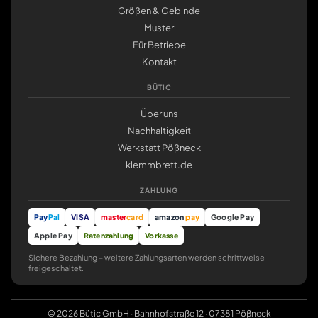
Größen & Gebinde
Muster
Für Betriebe
Kontakt
BÜTIC
Über uns
Nachhaltigkeit
Werkstatt Pößneck
klemmbrett.de
ZAHLUNG
Pay
Pal
VISA
master
card
amazon
pay
Google Pay
Apple Pay
Ratenzahlung
Vorkasse
Sichere Bezahlung – weitere Zahlungsarten werden schrittweise
freigeschaltet.
© 2026 Bütic GmbH · Bahnhofstraße 12 · 07381 Pößneck