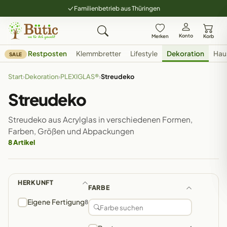
Familienbetrieb aus Thüringen
Konto
Merken
Korb
Restposten
Klemmbretter
Lifestyle
Dekoration
Hau
SALE
Start
›
Dekoration
›
PLEXIGLAS®
›
Streudeko
Streudeko
Streudeko aus Acrylglas in verschiedenen Formen,
Farben, Größen und Abpackungen
8 Artikel
HERKUNFT
FARBE
Eigene Fertigung
8