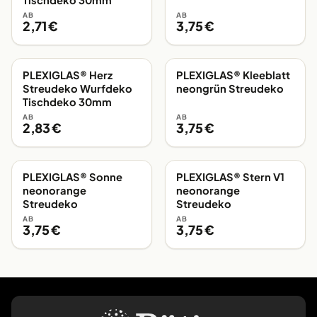
Tischdeko 30mm
AB
AB
2,71 €
3,75 €
PLEXIGLAS® Herz
PLEXIGLAS® Kleeblatt
EIGENE FERTIGUNG
EIGENE FERTIGUNG
Streudeko Wurfdeko
neongrün Streudeko
Tischdeko 30mm
AB
AB
2,83 €
3,75 €
PLEXIGLAS® Sonne
PLEXIGLAS® Stern V1
EIGENE FERTIGUNG
EIGENE FERTIGUNG
neonorange
neonorange
Streudeko
Streudeko
AB
AB
3,75 €
3,75 €