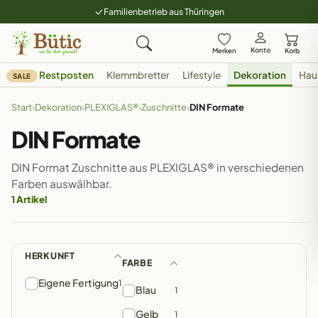
Familienbetrieb aus Thüringen
Konto
Merken
Korb
Restposten
Klemmbretter
Lifestyle
Dekoration
Hau
SALE
Start
›
Dekoration
›
PLEXIGLAS®
›
Zuschnitte
›
DIN Formate
DIN Formate
DIN Format Zuschnitte aus PLEXIGLAS® in verschiedenen
Farben auswälhbar.
1 Artikel
HERKUNFT
FARBE
Eigene Fertigung
1
Blau
1
Gelb
1