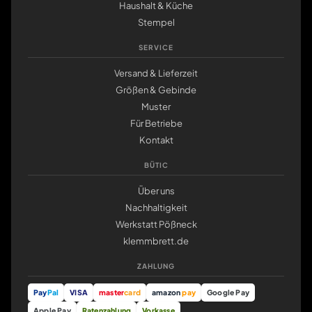
Haushalt & Küche
Stempel
SERVICE
Versand & Lieferzeit
Größen & Gebinde
Muster
Für Betriebe
Kontakt
BÜTIC
Über uns
Nachhaltigkeit
Werkstatt Pößneck
klemmbrett.de
ZAHLUNG
Pay
Pal
VISA
master
card
amazon
pay
Google Pay
Apple Pay
Ratenzahlung
Vorkasse