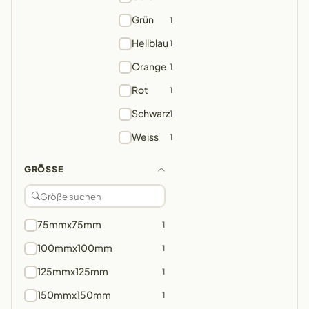
Grün
1
Hellblau
1
Orange
1
Rot
1
Schwarz
1
Weiss
1
GRÖSSE
75mmx75mm
1
100mmx100mm
1
125mmx125mm
1
150mmx150mm
1