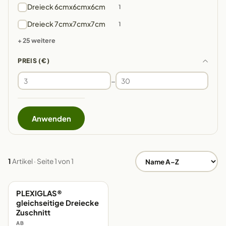
Dreieck 6cmx6cmx6cm
1
Dreieck 7cmx7cmx7cm
1
+ 25 weitere
PREIS (€)
–
Anwenden
1
Artikel · Seite 1 von 1
PLEXIGLAS®
EIGENE FERTIGUNG
gleichseitige Dreiecke
Zuschnitt
AB