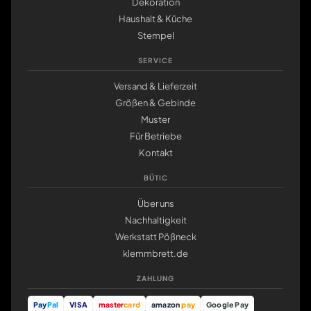
Dekoration
Haushalt & Küche
Stempel
SERVICE
Versand & Lieferzeit
Größen & Gebinde
Muster
Für Betriebe
Kontakt
BÜTIC
Über uns
Nachhaltigkeit
Werkstatt Pößneck
klemmbrett.de
ZAHLUNG
Pay
Pal
VISA
master
card
amazon
pay
Google Pay