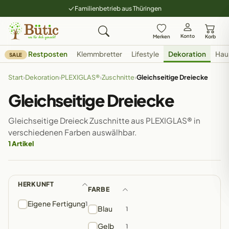
Familienbetrieb aus Thüringen
Konto
Merken
Korb
Restposten
Klemmbretter
Lifestyle
Dekoration
Hau
SALE
Start
›
Dekoration
›
PLEXIGLAS®
›
Zuschnitte
›
Gleichseitige Dreiecke
Gleichseitige Dreiecke
Gleichseitige Dreieck Zuschnitte aus PLEXIGLAS® in
verschiedenen Farben auswälhbar.
1 Artikel
HERKUNFT
FARBE
Eigene Fertigung
1
Blau
1
Gelb
1