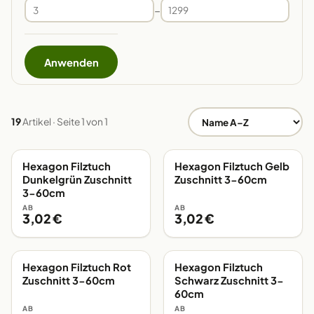
–
Anwenden
19
Artikel · Seite 1 von 1
Hexagon Filztuch
Hexagon Filztuch Gelb
EIGENE FERTIGUNG
EIGENE FERTIGUNG
Dunkelgrün Zuschnitt
Zuschnitt 3-60cm
3-60cm
AB
AB
3,02 €
3,02 €
Hexagon Filztuch Rot
Hexagon Filztuch
EIGENE FERTIGUNG
EIGENE FERTIGUNG
Zuschnitt 3-60cm
Schwarz Zuschnitt 3-
60cm
AB
AB