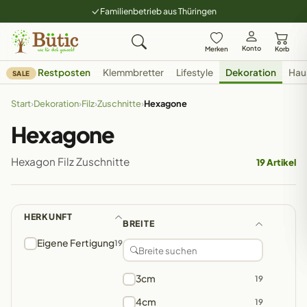
Familienbetrieb aus Thüringen
Konto
Merken
Korb
Restposten
Klemmbretter
Lifestyle
Dekoration
Hau
SALE
Start
›
Dekoration
›
Filz
›
Zuschnitte
›
Hexagone
Hexagone
Hexagon Filz Zuschnitte
19 Artikel
HERKUNFT
BREITE
Eigene Fertigung
19
3cm
19
4cm
19