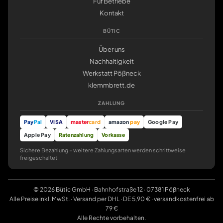
Für Betriebe
Kontakt
BÜTIC
Über uns
Nachhaltigkeit
Werkstatt Pößneck
klemmbrett.de
ZAHLUNG
Pay
Pal
VISA
master
card
amazon
pay
Google Pay
Apple Pay
Ratenzahlung
Vorkasse
Sichere Bezahlung – weitere Zahlungsarten werden schrittweise
freigeschaltet.
© 2026 Bütic GmbH · Bahnhofstraße 12 · 07381 Pößneck
Alle Preise inkl. MwSt. · Versand per DHL · DE 5,90 € · versandkostenfrei ab
79 €
Alle Rechte vorbehalten.