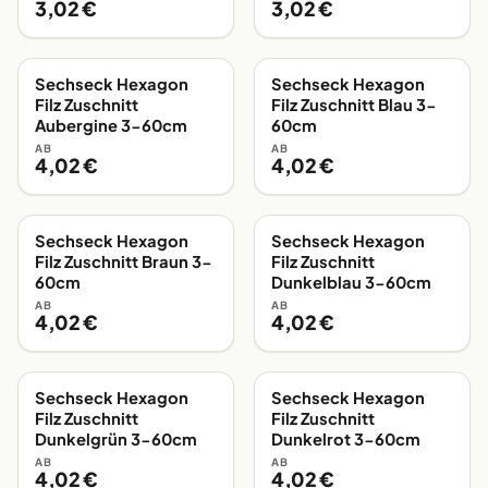
3,02 €
3,02 €
Sechseck Hexagon
Sechseck Hexagon
EIGENE FERTIGUNG
EIGENE FERTIGUNG
Filz Zuschnitt
Filz Zuschnitt Blau 3-
Aubergine 3-60cm
60cm
AB
AB
4,02 €
4,02 €
Sechseck Hexagon
Sechseck Hexagon
EIGENE FERTIGUNG
EIGENE FERTIGUNG
Filz Zuschnitt Braun 3-
Filz Zuschnitt
60cm
Dunkelblau 3-60cm
AB
AB
4,02 €
4,02 €
Sechseck Hexagon
Sechseck Hexagon
EIGENE FERTIGUNG
EIGENE FERTIGUNG
Filz Zuschnitt
Filz Zuschnitt
Dunkelgrün 3-60cm
Dunkelrot 3-60cm
AB
AB
4,02 €
4,02 €