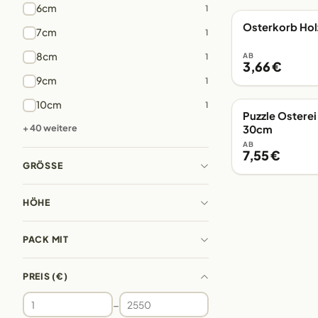
6cm
1
Osterkorb Hol
EIGENE FERTIGUN
7cm
1
8cm
1
AB
3,66 €
9cm
1
10cm
1
Puzzle Osterei
EIGENE FERTIGUN
+ 40 weitere
30cm
AB
7,55 €
GRÖSSE
HÖHE
PACK MIT
PREIS (€)
–