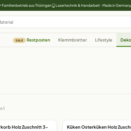
Familienbetrieb aus Thüringen
Lasertechnik & Handarbeit · Made in German
Restposten
Klemmbretter
Lifestyle
Deko
SALE
n 1
korb Holz Zuschnitt 3-
Küken Osterküken Holz Zuschn
G
EIGENE FERTIGUNG