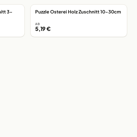
itt 3-
Puzzle Osterei Holz Zuschnitt 10-30cm
EIGENE FERTIGUNG
AB
5,19 €