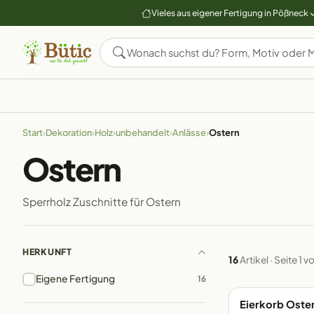
Vieles aus eigener Fertigung in Pößneck
Start
›
Dekoration
›
Holz
›
unbehandelt
›
Anlässe
›
Ostern
Ostern
Sperrholz Zuschnitte für Ostern
HERKUNFT
16
Artikel · Seite 1 vo
Eigene Fertigung
16
Eierkorb Oster
EIGENE FERTIGUN