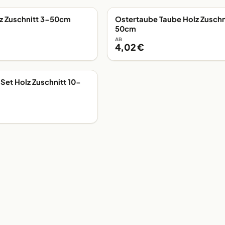
z Zuschnitt 3-50cm
Ostertaube Taube Holz Zuschn
G
EIGENE FERTIGUNG
50cm
AB
4,02 €
 Set Holz Zuschnitt 10-
G