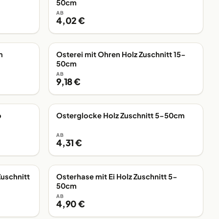
50cm
AB
4,02 €
m
Osterei mit Ohren Holz Zuschnitt 15-
EIGENE FERTIGUNG
50cm
AB
9,18 €
o
Osterglocke Holz Zuschnitt 5-50cm
EIGENE FERTIGUNG
AB
4,31 €
uschnitt
Osterhase mit Ei Holz Zuschnitt 5-
EIGENE FERTIGUNG
50cm
AB
4,90 €