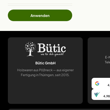
Anwenden
E-M
Tel
Bütic GmbH
Holzwaren aus Pößneck — aus eigener
Fertigung in Thüringen, seit 2015.
4
4,98