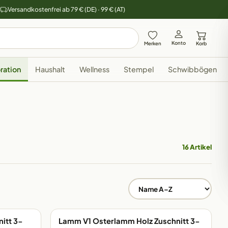
y
Versandkostenfrei ab 79 € (DE) · 99 € (AT)
Konto
Merken
Korb
ration
Haushalt
Wellness
Stempel
Schwibbögen
16 Artikel
itt 3-
Lamm V1 Osterlamm Holz Zuschnitt 3-
EIGENE FERTIGUNG