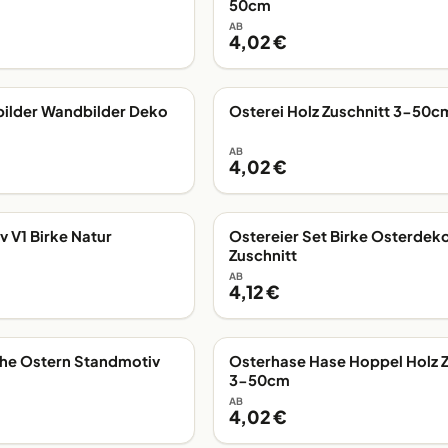
50cm
AB
4,02 €
bilder Wandbilder Deko
Osterei Holz Zuschnitt 3-50c
G
EIGENE FERTIGUNG
AB
4,02 €
v V1 Birke Natur
Ostereier Set Birke Osterdek
G
EIGENE FERTIGUNG
Zuschnitt
AB
4,12 €
he Ostern Standmotiv
Osterhase Hase Hoppel Holz Z
G
EIGENE FERTIGUNG
3-50cm
AB
4,02 €