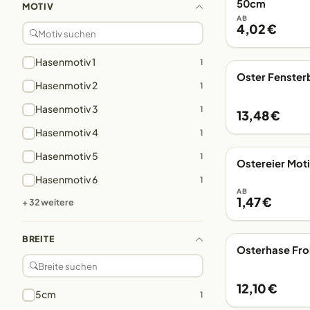
50cm
MOTIV
AB
4,02 €
Hasenmotiv 1
1
Oster Fenster
EIGENE FERTIGUN
Hasenmotiv 2
1
Hasenmotiv 3
1
13,48 €
Hasenmotiv 4
1
Hasenmotiv 5
1
Ostereier Moti
EIGENE FERTIGUN
Hasenmotiv 6
1
AB
1,47 €
+ 32 weitere
BREITE
Osterhase Fro
EIGENE FERTIGUN
12,10 €
5cm
1