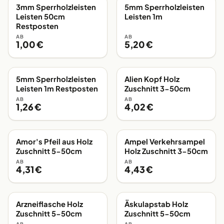
3mm Sperrholzleisten
5mm Sperrholzleisten
EIGENE FERTIGUNG
AB LAGER
Leisten 50cm
Leisten 1m
Restposten
AB
AB
1,00 €
5,20 €
5mm Sperrholzleisten
Alien Kopf Holz
EIGENE FERTIGUNG
AB LAGER
Leisten 1m Restposten
Zuschnitt 3-50cm
AB
AB
1,26 €
4,02 €
Amor's Pfeil aus Holz
Ampel Verkehrsampel
EIGENE FERTIGUNG
EIGENE FERTIGUNG
Zuschnitt 5-50cm
Holz Zuschnitt 3-50cm
AB
AB
4,31 €
4,43 €
Arzneiflasche Holz
Äskulapstab Holz
EIGENE FERTIGUNG
EIGENE FERTIGUNG
Zuschnitt 5-50cm
Zuschnitt 5-50cm