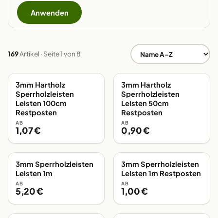
Anwenden
169
Artikel · Seite 1 von 8
3mm Hartholz
3mm Hartholz
AB LAGER
AB LAGER
Sperrholzleisten
Sperrholzleisten
Leisten 100cm
Leisten 50cm
Restposten
Restposten
AB
AB
1,07 €
0,90 €
3mm Sperrholzleisten
3mm Sperrholzleisten
EIGENE FERTIGUNG
AB LAGER
Leisten 1m
Leisten 1m Restposten
AB
AB
5,20 €
1,00 €