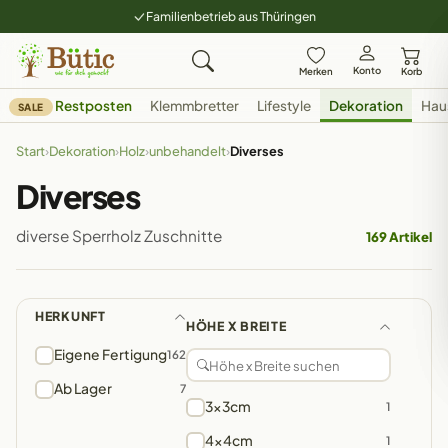
Familienbetrieb aus Thüringen
Konto
Merken
Korb
Restposten
Klemmbretter
Lifestyle
Dekoration
Hau
SALE
Start
›
Dekoration
›
Holz
›
unbehandelt
›
Diverses
Diverses
diverse Sperrholz Zuschnitte
169 Artikel
HERKUNFT
HÖHE X BREITE
Eigene Fertigung
162
Ab Lager
7
3x3cm
1
4x4cm
1