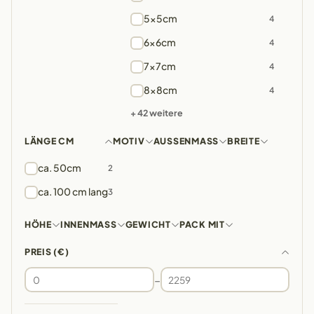
5x5cm
4
6x6cm
4
7x7cm
4
8x8cm
4
+ 42 weitere
LÄNGE CM
MOTIV
AUSSENMASS
BREITE
ca. 50cm
2
ca. 100 cm lang
3
HÖHE
INNENMASS
GEWICHT
PACK MIT
PREIS (€)
–