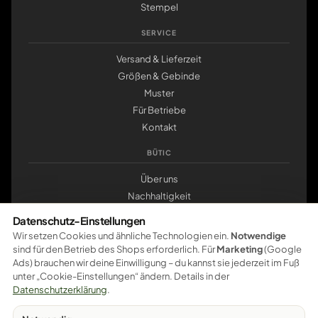
Stempel
SERVICE
Versand & Lieferzeit
Größen & Gebinde
Muster
Für Betriebe
Kontakt
BÜTIC
Über uns
Nachhaltigkeit
Werkstatt Pößneck
Datenschutz-Einstellungen
klemmbrett.de
Wir setzen Cookies und ähnliche Technologien ein.
Notwendige
sind für den Betrieb des Shops erforderlich. Für
Marketing
(Google
ZAHLUNG
Ads) brauchen wir deine Einwilligung – du kannst sie jederzeit im Fuß
unter „Cookie-Einstellungen“ ändern. Details in der
Pay
Pal
VISA
master
card
amazon
pay
Google Pay
Datenschutzerklärung
.
Apple Pay
Ratenzahlung
Vorkasse