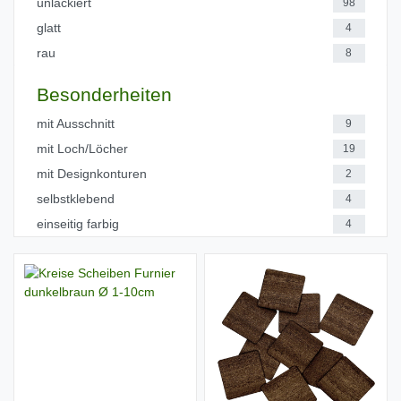
unlackiert
98
glatt
4
rau
8
Besonderheiten
mit Ausschnitt
9
mit Loch/Löcher
19
mit Designkonturen
2
selbstklebend
4
einseitig farbig
4