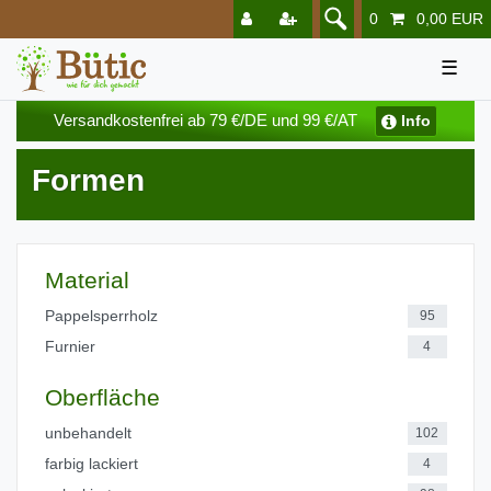
0
0,00 EUR
☰
Versandkostenfrei ab 79 €/DE und 99 €/AT
Info
Formen
Material
Pappelsperrholz
95
Furnier
4
Oberfläche
unbehandelt
102
farbig lackiert
4