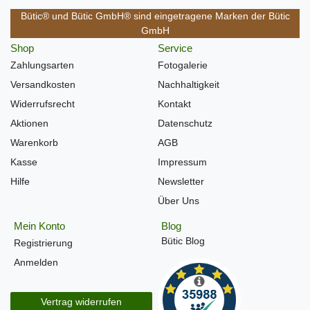
Bütic® und Bütic GmbH® sind eingetragene Marken der Bütic
GmbH
Shop
Service
Zahlungsarten
Fotogalerie
Versandkosten
Nachhaltigkeit
Widerrufsrecht
Kontakt
Aktionen
Datenschutz
Warenkorb
AGB
Kasse
Impressum
Hilfe
Newsletter
Über Uns
Mein Konto
Blog
Bütic Blog
Registrierung
Anmelden
Vertrag widerrufen