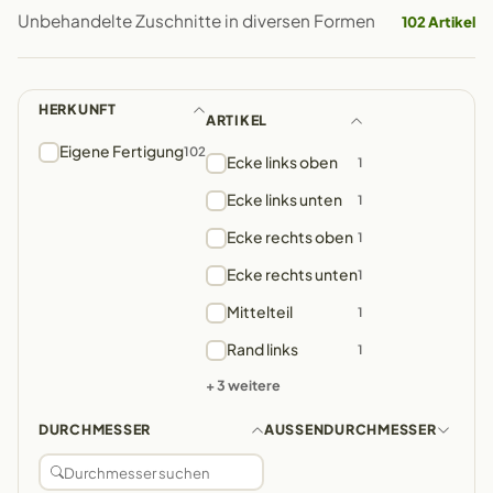
Unbehandelte Zuschnitte in diversen Formen
102 Artikel
HERKUNFT
ARTIKEL
Eigene Fertigung
102
Ecke links oben
1
Ecke links unten
1
Ecke rechts oben
1
Ecke rechts unten
1
Mittelteil
1
Rand links
1
+ 3 weitere
DURCHMESSER
AUSSENDURCHMESSER