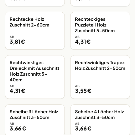
Rechtecke Holz
Rechteckiges
EIGENE FERTIGUNG
EIGENE FERTIGUNG
Zuschnitt 2-60cm
Puzzleteil Holz
Zuschnitt 5-50cm
AB
AB
3,81 €
4,31 €
Rechtwinkliges
Rechtwinkliges Trapez
EIGENE FERTIGUNG
EIGENE FERTIGUNG
Dreieck mit Ausschnitt
Holz Zuschnitt 2-50cm
Holz Zuschnitt 5-
40cm
AB
AB
4,31 €
3,55 €
Scheibe 3 Löcher Holz
Scheibe 4 Löcher Holz
EIGENE FERTIGUNG
EIGENE FERTIGUNG
Zuschnitt 3-50cm
Zuschnitt 3-50cm
AB
AB
3,66 €
3,66 €