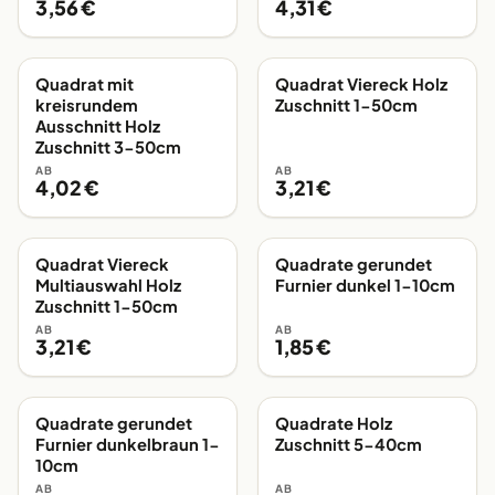
3,56 €
4,31 €
Quadrat mit
Quadrat Viereck Holz
EIGENE FERTIGUNG
EIGENE FERTIGUNG
kreisrundem
Zuschnitt 1-50cm
Ausschnitt Holz
Zuschnitt 3-50cm
AB
AB
4,02 €
3,21 €
Quadrat Viereck
Quadrate gerundet
EIGENE FERTIGUNG
EIGENE FERTIGUNG
Multiauswahl Holz
Furnier dunkel 1-10cm
Zuschnitt 1-50cm
AB
AB
3,21 €
1,85 €
Quadrate gerundet
Quadrate Holz
EIGENE FERTIGUNG
EIGENE FERTIGUNG
Furnier dunkelbraun 1-
Zuschnitt 5-40cm
10cm
AB
AB