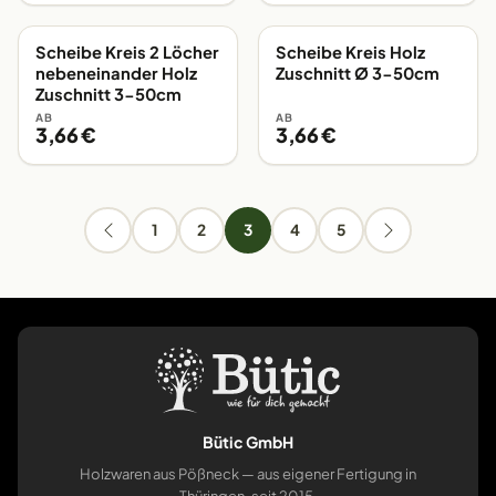
Scheibe Kreis 2 Löcher
Scheibe Kreis Holz
EIGENE FERTIGUNG
EIGENE FERTIGUNG
nebeneinander Holz
Zuschnitt Ø 3-50cm
Zuschnitt 3-50cm
AB
AB
3,66 €
3,66 €
1
2
3
4
5
Bütic GmbH
Holzwaren aus Pößneck — aus eigener Fertigung in