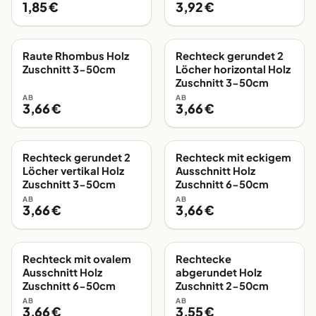
1,85 €
3,92 €
Raute Rhombus Holz
Rechteck gerundet 2
EIGENE FERTIGUNG
EIGENE FERTIGUNG
Zuschnitt 3-50cm
Löcher horizontal Holz
Zuschnitt 3-50cm
AB
AB
3,66 €
3,66 €
Rechteck gerundet 2
Rechteck mit eckigem
EIGENE FERTIGUNG
EIGENE FERTIGUNG
Löcher vertikal Holz
Ausschnitt Holz
Zuschnitt 3-50cm
Zuschnitt 6-50cm
AB
AB
3,66 €
3,66 €
Rechteck mit ovalem
Rechtecke
EIGENE FERTIGUNG
EIGENE FERTIGUNG
Ausschnitt Holz
abgerundet Holz
Zuschnitt 6-50cm
Zuschnitt 2-50cm
AB
AB
3,66 €
3,55 €