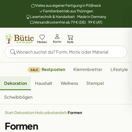
Vieles aus eigener Fertigung in Pößneck
Familienbetrieb aus Thüringen
Lasertechnik & Handarbeit · Made in Germany
Versandkostenfrei ab 79 € (DE) · 99 € (AT)
Konto
Merken
Korb
Restposten
Klemmbretter
Lifestyle
SALE
Dekoration
Haushalt
Wellness
Stempel
Schwibbögen
Start
›
Dekoration
›
Holz
›
unbehandelt
›
Formen
Formen