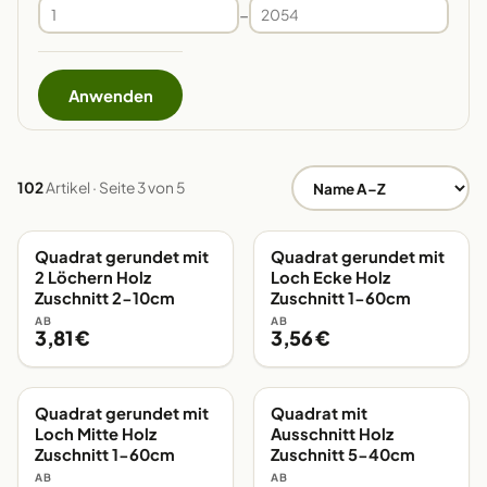
–
Anwenden
102
Artikel · Seite 3 von 5
Quadrat gerundet mit
Quadrat gerundet mit
EIGENE FERTIGUNG
EIGENE FERTIGUNG
2 Löchern Holz
Loch Ecke Holz
Zuschnitt 2-10cm
Zuschnitt 1-60cm
AB
AB
3,81 €
3,56 €
Quadrat gerundet mit
Quadrat mit
EIGENE FERTIGUNG
EIGENE FERTIGUNG
Loch Mitte Holz
Ausschnitt Holz
Zuschnitt 1-60cm
Zuschnitt 5-40cm
AB
AB